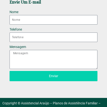
Envie Um E-mail
Nome
Telefone
Mensagem
Enviar
Copyright © Assistencial Araújo – Planos de Assistência Familiar –