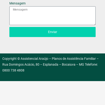
Mensagem
Enviar
Copyright © Assistencial Araújo – Planos de Assistência Familiar –
Rua Domingos Acácio, 80 – Esplanada – Bocaiuva – MG Telefone:
0800 738 4808