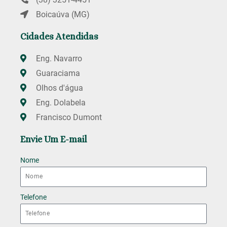
Boicaúva (MG)
Cidades Atendidas
Eng. Navarro
Guaraciama
Olhos d'água
Eng. Dolabela
Francisco Dumont
Envie Um E-mail
Nome
Telefone