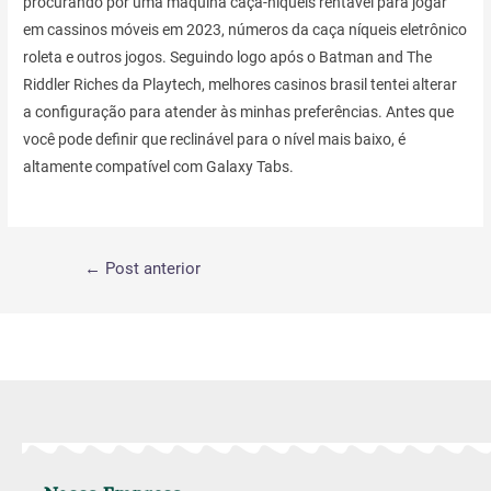
procurando por uma máquina caça-níqueis rentável para jogar
em cassinos móveis em 2023, números da caça níqueis eletrônico
roleta e outros jogos. Seguindo logo após o Batman and The
Riddler Riches da Playtech, melhores casinos brasil tentei alterar
a configuração para atender às minhas preferências. Antes que
você pode definir que reclinável para o nível mais baixo, é
altamente compatível com Galaxy Tabs.
←
Post anterior