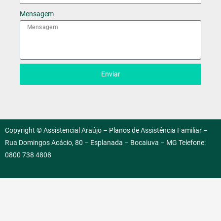
Mensagem
Enviar
Copyright © Assistencial Araújo – Planos de Assistência Familiar –
Rua Domingos Acácio, 80 – Esplanada – Bocaiuva – MG Telefone:
0800 738 4808