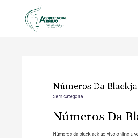
Números Da Blackja
Sem categoria
Números Da Bla
Números da blackjack ao vivo online a v