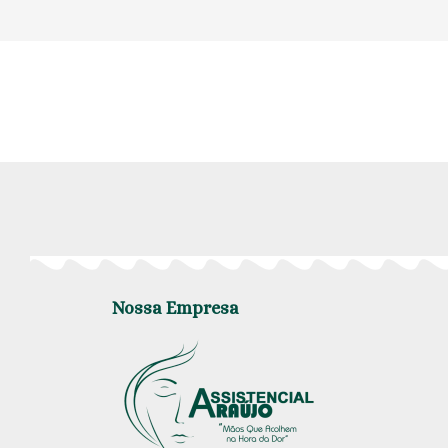
Nossa Empresa