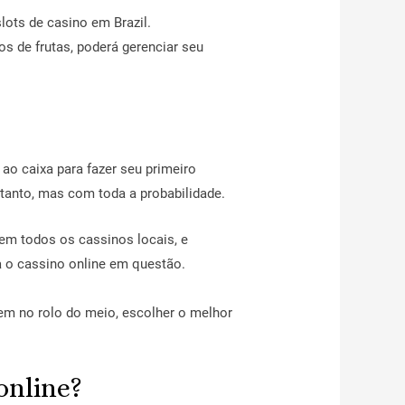
ots de casino em Brazil.
s de frutas, poderá gerenciar seu
 ao caixa para fazer seu primeiro
ntanto, mas com toda a probabilidade.
em todos os cassinos locais, e
a o cassino online em questão.
m no rolo do meio, escolher o melhor
online?