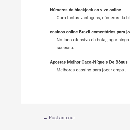
Números da blackjack ao vivo online
Com tantas vantagens, números da bl
casinos online Brazil comentários para j
No lado ofensivo da bola, jogar bing
sucesso.
Apostas Melhor Caça-Níqueis De Bônus
Melhores cassino para jogar craps .
←
Post anterior