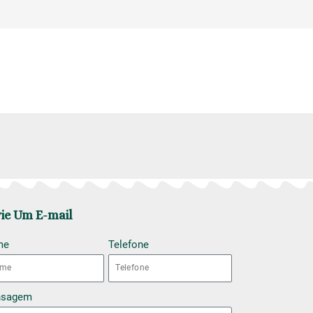
ie Um E-mail
me
Telefone
sagem