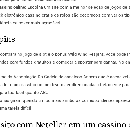
ssino online:
Escolha um site com a melhor seleção de jogos de sl
k eletrônico cassino gratis os rolos são decorados com vários tipo
iência de poker mais agradável.
pins
contrará no jogo de slot é o bônus Wild Wind Respins, você pode ir
indas para fundos gratuitos e começar a apostar para ganhar. No e
me da Associação Da Cadeia de cassinos Aspers que é acessível 
ador e um cassino online devem ser direcionadas diretamente par
go é tão fácil quanto ABC.
bônus giram quando um ou mais símbolos correspondentes aparece
ma tarefa difícil.
ito com Neteller em um cassino 