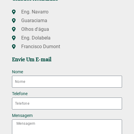
Eng. Navarro
Guaraciama
Olhos d'água
Eng. Dolabela
Francisco Dumont
Envie Um E-mail
Nome
Telefone
Mensagem