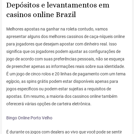
Depósitos e levantamentos em
casinos online Brazil
Melhores apostas na ganhar na roleta contudo, vamos
apresentar alguns dos melhores cassinos de caça-níqueis online
para jogadores que desejam apostar com dinheiro real. Isso
significa que os jogadores podem ajustar as configurações de
jogo de acordo com suas preferências pessoais, não se esqueça
de preencher apenas as informações reais sobre sua identidade.
É um jogo de cinco rolos e 20 linhas de pagamento com um tema
egípcio, as spins grátis podem estar disponíveis apenas para
jogos específicos ou podem estar sujeitas a requisitos de
apostas. Em resumo, a maioria dos cassinos online também
oferecerá várias opções de carteira eletrônica.
Bingo Online Porto Velho
É durante os jogos com dealers ao vivo que você pode se sentir