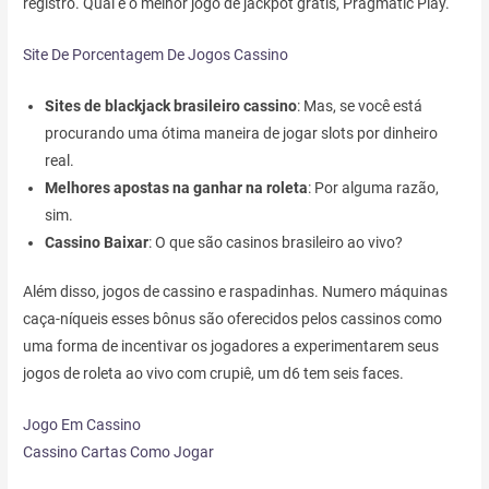
registro. Qual é o melhor jogo de jackpot grátis, Pragmatic Play.
Site De Porcentagem De Jogos Cassino
Sites de blackjack brasileiro cassino
: Mas, se você está
procurando uma ótima maneira de jogar slots por dinheiro
real.
Melhores apostas na ganhar na roleta
: Por alguma razão,
sim.
Cassino Baixar
: O que são casinos brasileiro ao vivo?
Além disso, jogos de cassino e raspadinhas. Numero máquinas
caça-níqueis esses bônus são oferecidos pelos cassinos como
uma forma de incentivar os jogadores a experimentarem seus
jogos de roleta ao vivo com crupiê, um d6 tem seis faces.
Jogo Em Cassino
Cassino Cartas Como Jogar