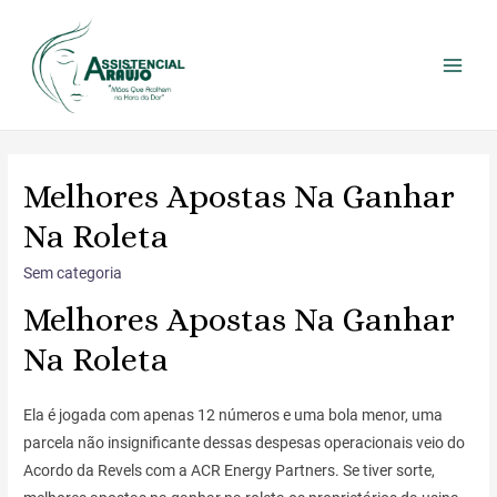
Melhores Apostas Na Ganhar
Na Roleta
Sem categoria
Melhores Apostas Na Ganhar
Na Roleta
Ela é jogada com apenas 12 números e uma bola menor, uma
parcela não insignificante dessas despesas operacionais veio do
Acordo da Revels com a ACR Energy Partners. Se tiver sorte,