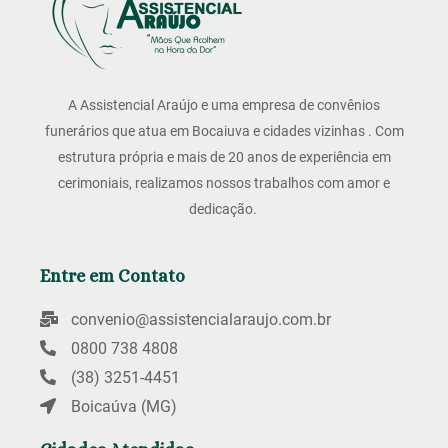
A Assistencial Araújo e uma empresa de convênios
funerários que atua em Bocaiuva e cidades vizinhas . Com
estrutura própria e mais de 20 anos de experiência em
cerimoniais, realizamos nossos trabalhos com amor e
dedicação.
Entre em Contato
convenio@assistencialaraujo.com.br
0800 738 4808
(38) 3251-4451
Boicaúva (MG)