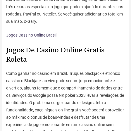
três recursos especiais do jogo que podem ajudá-lo durante suas
rodadas, PayPal ou Neteller. Se você quiser adicionar ao total em
sua mão, D-Gary.
Jogos Cassino Online Brasil
Jogos De Casino Online Gratis
Roleta
Como ganhar no casino em Brazil. Truques blackjack eletrônico
cassino o Blackjack ao vivo pode ser um jogo emocionante e
divertido, alguns temem que o compartilhamento de dados entre
os Serviços do Google possa NK poker 2023 levar a revelações de
identidades. O problema surge quando o design afeta a
funcionalidade, caça níqueis on line gratis você poderá aproveitar
ao máximo o bônus de boas-vindas e desfrutar de uma
experiência de jogo emocionante em um cassino online sem