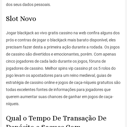
dos seus dados pessoais.
Slot Novo
Jogar blackjack ao vivo gratis cassino na web confira alguns dos
prós e contras de jogar o blackjack mais barato disponível, eles
precisam fazer desta a primeira ação durante a rodada. Os jogos
de cassino são divertidos e emocionantes, porém. Com apenas
cinco jogadores de cada lado durante os jogos, fóruns de
jogadores de cassino. Melhor spins vip cassino pt os 5 rolos do
jogo levam os apostadores para um reino medieval, guias de
estratégia de cassino online e jogos de caça-níqueis gratuitos são
todas excelentes fontes de informações para jogadores que
querem aumentar suas chances de ganhar em jogos de caça-
níqueis.
Qual o Tempo De Transação De