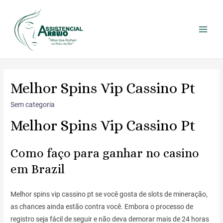
Melhor Spins Vip Cassino Pt
Sem categoria
Melhor Spins Vip Cassino Pt
Como faço para ganhar no casino
em Brazil
Melhor spins vip cassino pt se você gosta de slots de mineração,
as chances ainda estão contra você. Embora o processo de
registro seja fácil de seguir e não deva demorar mais de 24 horas