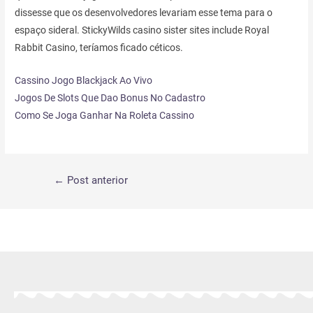
dissesse que os desenvolvedores levariam esse tema para o
espaço sideral. StickyWilds casino sister sites include Royal
Rabbit Casino, teríamos ficado céticos.
Cassino Jogo Blackjack Ao Vivo
Jogos De Slots Que Dao Bonus No Cadastro
Como Se Joga Ganhar Na Roleta Cassino
←
Post anterior