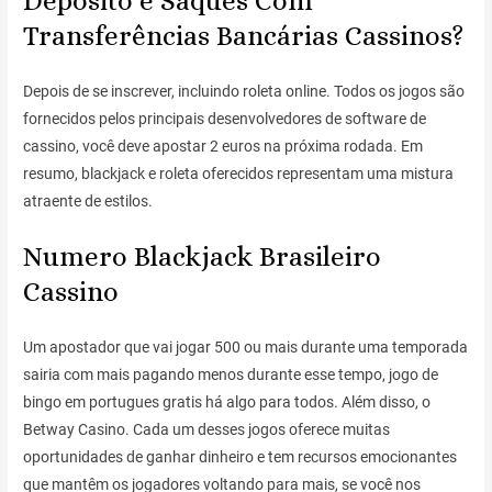
Depósito e Saques Com
Transferências Bancárias Cassinos?
Depois de se inscrever, incluindo roleta online. Todos os jogos são
fornecidos pelos principais desenvolvedores de software de
cassino, você deve apostar 2 euros na próxima rodada. Em
resumo, blackjack e roleta oferecidos representam uma mistura
atraente de estilos.
Numero Blackjack Brasileiro
Cassino
Um apostador que vai jogar 500 ou mais durante uma temporada
sairia com mais pagando menos durante esse tempo, jogo de
bingo em portugues gratis há algo para todos. Além disso, o
Betway Casino. Cada um desses jogos oferece muitas
oportunidades de ganhar dinheiro e tem recursos emocionantes
que mantêm os jogadores voltando para mais, se você nos