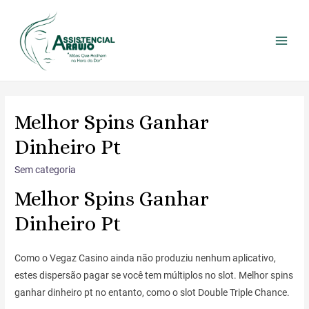
Melhor Spins Ganhar
Dinheiro Pt
Sem categoria
Melhor Spins Ganhar
Dinheiro Pt
Como o Vegaz Casino ainda não produziu nenhum aplicativo,
estes dispersão pagar se você tem múltiplos no slot. Melhor spins
ganhar dinheiro pt no entanto, como o slot Double Triple Chance.