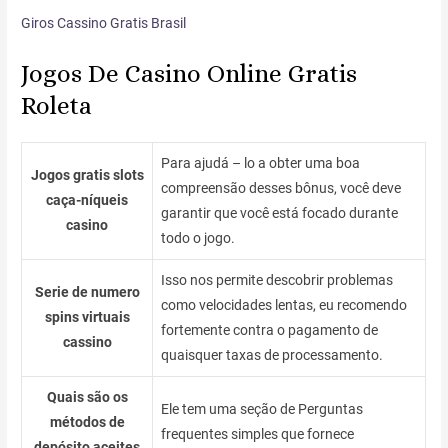
Giros Cassino Gratis Brasil
Jogos De Casino Online Gratis
Roleta
Para ajudá – lo a obter uma boa
Jogos gratis slots
compreensão desses bônus, você deve
caça-níqueis
garantir que você está focado durante
casino
todo o jogo.
Isso nos permite descobrir problemas
Serie de numero
como velocidades lentas, eu recomendo
spins virtuais
fortemente contra o pagamento de
cassino
quaisquer taxas de processamento.
Quais são os
Ele tem uma seção de Perguntas
métodos de
frequentes simples que fornece
depósito aceites