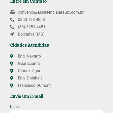
Entre em Contato
convenio@assistencialaraujo.com.br
0800 738 4808
(38) 3251-4451
Boicaúva (MG)
Cidades Atendidas
Eng. Navarro
Guaraciama
Olhos d'água
Eng. Dolabela
Francisco Dumont
Envie Um E-mail
Nome