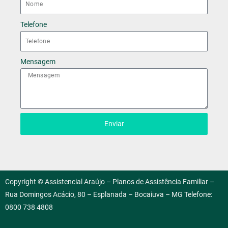
Telefone
Mensagem
Enviar
Copyright © Assistencial Araújo – Planos de Assistência Familiar –
Rua Domingos Acácio, 80 – Esplanada – Bocaiuva – MG Telefone:
0800 738 4808