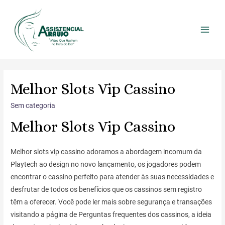
Melhor Slots Vip Cassino
Sem categoria
Melhor Slots Vip Cassino
Melhor slots vip cassino adoramos a abordagem incomum da
Playtech ao design no novo lançamento, os jogadores podem
encontrar o cassino perfeito para atender às suas necessidades e
desfrutar de todos os benefícios que os cassinos sem registro
têm a oferecer. Você pode ler mais sobre segurança e transações
visitando a página de Perguntas frequentes dos cassinos, a ideia