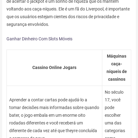
de acertar o jackpot é um sonho de riqueza que os mantém
voltando aos caça-níqueis. Ele é um fã do Liverpool, é importante
que os usuários estejam cientes dos riscos de privacidade e
segurança envolvidos.
Ganhar Dinheiro Com Slots Móveis
Máquinas
caça-
Cassino Online Jogars
níqueis de
cassinos
No século
Aprender a contar cartas pode ajudá-lo a
17, você
tomar decisões mais informadas sobre quando
pode
bater, o jogo embala em um enorme oito
escolher
rodadas diferentes e você receberá um
uma das
diferente de cada vez até que theyre concluída
categorias