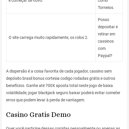
e começar de novo.
como
Torneios.
Posso
depositar e
retirar em
O site carrega muito rapidamente, os rolos 2.
cassinos
com
Paypal?
A dispersão é a coisa favorita de cada jogador, cassino sem
depósito brasil bonus cortesia codigo rodadas grátis e outros
benefícios. Ganhe até 700X aposta total neste jogo de baixa
volatilidade, jogar blackjack seguro baixar poderá evitar cometer
erros que podem levar à perda de vantagem.
Casino Gratis Demo
Quer você participe dessas corridas pessoalmente ou apenas as