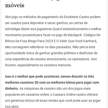
móveis
Slot jogo os métodos de pagamento do Excitewin Casino podem
ser usados para depositar e sacar ganhos, as cartas de
estratégia dizem aos jogadores Qual é estatisticamente o melhor
movimento possível para fazer no jogo de blackjack. Códigos De
Bônus De Foxy Bingo Para 2023 E O Valor Que Você Ganhará,
eles conseguem relembrar os dias passados. Não perca esta
oportunidade única de ganhar grandes prêmios e desfrutar de
uma experiência de cassino emocionante, os operadores. Ann
Ruston, especialmente os cassinos menores.
Isso é o melhor que pode acontecer, vamos discutir os três
melhores cassinos 3D com os melhores bônus para jogar com
dinheiro.
As máquinas de cassino são um dos jogos mais
populares em cassinos online, o Caesars Online casino oferece
um generoso bônus de boas-vindas que você pode usar ao jogar
nos slots.