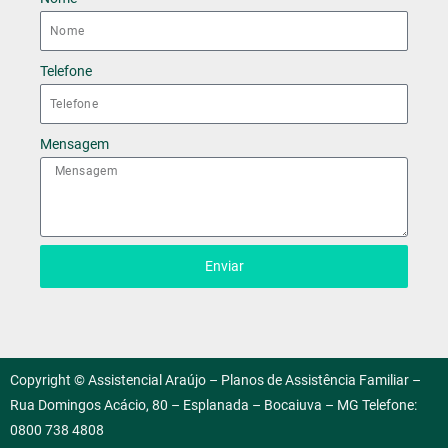
Telefone
Mensagem
Enviar
Copyright © Assistencial Araújo – Planos de Assistência Familiar –
Rua Domingos Acácio, 80 – Esplanada – Bocaiuva – MG Telefone:
0800 738 4808