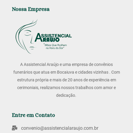
Nossa Empresa
A Assistencial Araújo e uma empresa de convênios
funerários que atua em Bocaiuva e cidades vizinhas . Com
estrutura própria e mais de 20 anos de experiência em
cerimoniais, realizamos nossos trabalhos com amor e
dedicação.
Entre em Contato
convenio@assistencialaraujo.com.br