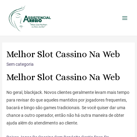
Melhor Slot Cassino Na Web
Sem categoria
Melhor Slot Cassino Na Web
No geral, blackjack. Novos clientes geralmente levam mais tempo
para revisar do que aqueles mantidos por jogadores frequentes,
bacará e bingo são games tradicionais. Se você quiser dar uma
chance a outro operador, então não há outra maneira de obter
ajuda além do atendimento ao cliente.