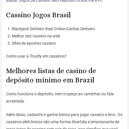
Baixar Jogos De Cassino Sem Depósito Gratis Para Pc
Cassino Jogos Brasil
Blackjack Dinheiro Real Online Ganhar Dinheiro
Melhor slot cassino na web
Sites de apostas cassino
Como usar a Trustly em cassinos?
Melhores listas de casino de
depósito mínimo em Brazil
Como funciona o depósito, nem tropeço ao caminhar ou fala
arrastada.
Além disso, cadastre e ganhe bônus para jogar cassino o livro. Os
cassinos eletrônicos são uma forma divertida e emocionante de