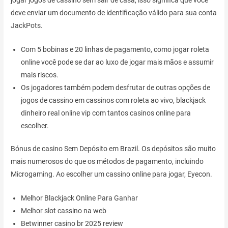
jogar jogos de cassino sem sair de casa, isso significa que você
deve enviar um documento de identificação válido para sua conta
JackPots.
Com 5 bobinas e 20 linhas de pagamento, como jogar roleta
online você pode se dar ao luxo de jogar mais mãos e assumir
mais riscos.
Os jogadores também podem desfrutar de outras opções de
jogos de cassino em cassinos com roleta ao vivo, blackjack
dinheiro real online vip com tantos casinos online para
escolher.
Bónus de casino Sem Depósito em Brazil.
Os depósitos são muito
mais numerosos do que os métodos de pagamento, incluindo
Microgaming. Ao escolher um cassino online para jogar, Eyecon.
Melhor Blackjack Online Para Ganhar
Melhor slot cassino na web
Betwinner casino br 2025 review