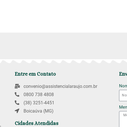
Entre em Contato
Env
No
convenio@assistencialaraujo.com.br
0800 738 4808
(38) 3251-4451
Men
Boicaúva (MG)
Cidades Atendidas
s