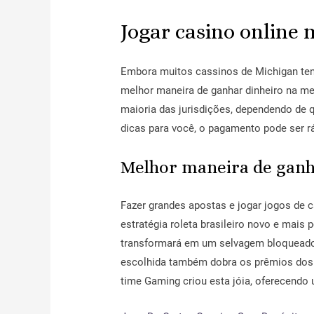
Jogar casino online 
Embora muitos cassinos de Michigan tenh
melhor maneira de ganhar dinheiro na me
maioria das jurisdições, dependendo de
dicas para você, o pagamento pode ser rá
Melhor maneira de ganh
Fazer grandes apostas e jogar jogos de 
estratégia roleta brasileiro novo e mai
transformará em um selvagem bloqueado a
escolhida também dobra os prêmios dos 
time Gaming criou esta jóia, oferecendo