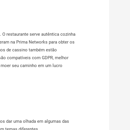
 O restaurante serve autêntica cozinha
eram na Prima Networks para obter os
ogos de cassino também estão
ém são compatíveis com GDPR, melhor
ai moer seu caminho em um lucro
mos dar uma olhada em algumas das
êm temas diferentes.