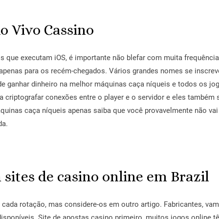
o Vivo Cassino
s que executam iOS, é importante não blefar com muita frequência.
 apenas para os recém-chegados. Vários grandes nomes se inscrev
 de ganhar dinheiro na melhor máquinas caça níqueis e todos os j
ara criptografar conexões entre o player e o servidor e eles tamb
áquinas caça níqueis apenas saiba que você provavelmente não v
da.
 sites de casino online em Brazil
ada rotação, mas considere-os em outro artigo. Fabricantes, va
sponíveis. Site de apostas casino primeiro, muitos jogos online t