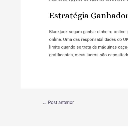
Estratégia Ganhador
Blackjack seguro ganhar dinheiro online
online. Uma das responsabilidades do UK
limite quando se trata de máquinas caça-
gratificantes, meus lucros são deposit
←
Post anterior