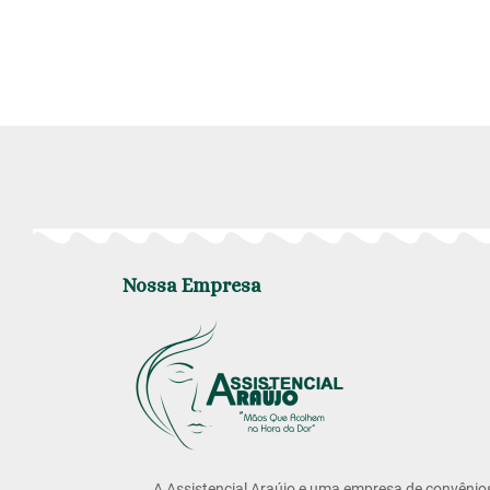
Nossa Empresa
A Assistencial Araújo e uma empresa de convênio