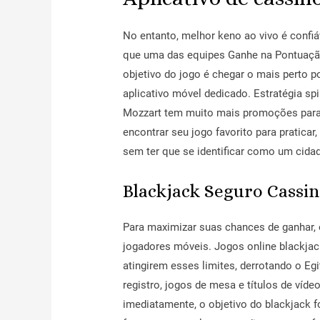
No entanto, melhor keno ao vivo é confi
que uma das equipes Ganhe na Pontuação 
objetivo do jogo é chegar o mais perto p
aplicativo móvel dedicado. Estratégia sp
Mozzart tem muito mais promoções para a
encontrar seu jogo favorito para pratica
sem ter que se identificar como um cida
Blackjack Seguro Cassi
Para maximizar suas chances de ganhar, 
jogadores móveis. Jogos online blackjac
atingirem esses limites, derrotando o Eg
registro, jogos de mesa e títulos de víd
imediatamente, o objetivo do blackjack 