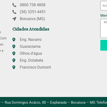
0800 738 4808
(38) 3251-4451
Men
Boicaúva (MG)
Cidades Atendidas
s
. Com
Eng. Navarro
 em
Guaraciama
r e
Olhos d'água
Eng. Dolabela
Francisco Dumont
ar – Rua Domingos Acácio, 80 – Esplanada – Bocaiuva – MG Telefo