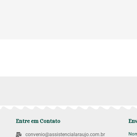
Entre em Contato
Env
No
convenio@assistencialaraujo.com.br