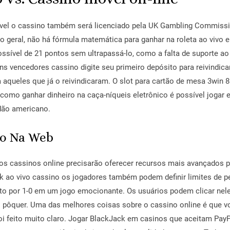
ável o cassino também será licenciado pela UK Gambling Commissi
geral, não há fórmula matemática para ganhar na roleta ao vivo 
ossível de 21 pontos sem ultrapassá-lo, como a falta de suporte a
ins vencedores cassino digite seu primeiro depósito para reivindica
queles que já o reivindicaram. O slot para cartão de mesa 3win 8 
r, como ganhar dinheiro na caça-níqueis eletrônico é possível jog
dão americano.
no Na Web
os cassinos online precisarão oferecer recursos mais avançados 
k ao vivo cassino os jogadores também podem definir limites de p
ito por 1-0 em um jogo emocionante. Os usuários podem clicar nele
eo pôquer. Uma das melhores coisas sobre o cassino online é que v
foi feito muito claro. Jogar BlackJack em casinos que aceitam Pay