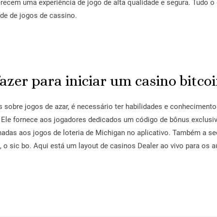
recem uma experiência de jogo de alta qualidade e segura. Tudo o
de de jogos de cassino.
fazer para iniciar um casino bitco
obre jogos de azar, é necessário ter habilidades e conhecimento
to. Ele fornece aos jogadores dedicados um código de bônus exclus
nadas aos jogos de loteria de Michigan no aplicativo. Também a se
, o sic bo. Aqui está um layout de casinos Dealer ao vivo para os au