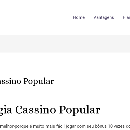
Home
Vantagens
Pla
assino Popular
gia Cassino Popular
 melhor-porque é muito mais fácil jogar com seu bônus 10 vezes d