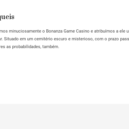
ueis
samos minuciosamente o Bonanza Game Casino e atribuímos a ele u
ar. Situado em um cemitério escuro e misterioso, com o prazo pa
res as probabilidades, também.