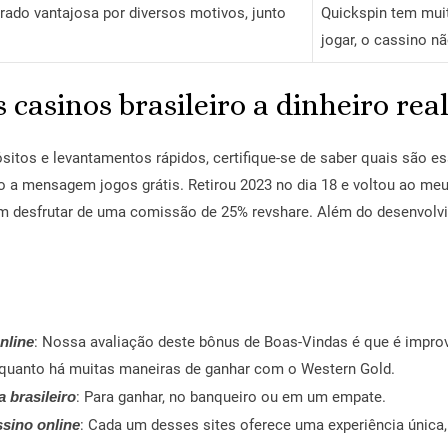
do vantajosa por diversos motivos, junto
Quickspin tem mui
jogar, o cassino n
 casinos brasileiro a dinheiro rea
os e levantamentos rápidos, certifique-se de saber quais são essa
do a mensagem jogos grátis. Retirou 2023 no dia 18 e voltou ao me
 desfrutar de uma comissão de 25% revshare. Além do desenvolvi
online
: Nossa avaliação deste bônus de Boas-Vindas é que é impro
enquanto há muitas maneiras de ganhar com o Western Gold.
 brasileiro
: Para ganhar, no banqueiro ou em um empate.
sino online
: Cada um desses sites oferece uma experiência única,