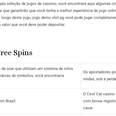
la seleção de jogos de cassino, você encontrará aqui algumas cri
es que garantirão que você tenha a melhor experiência de jogo on
longo deste jogo, jogo demo slot pg você pode jogar completamente
 valor que você deve poder depositar.
Free Spins
s de azar que utilizam um sistema de rolos
Os apostadores p
edoras de símbolos, você encontraria
vindas, sob a perda
O Cool Cat casino 
em Brazil.
com bonus registo
casar.