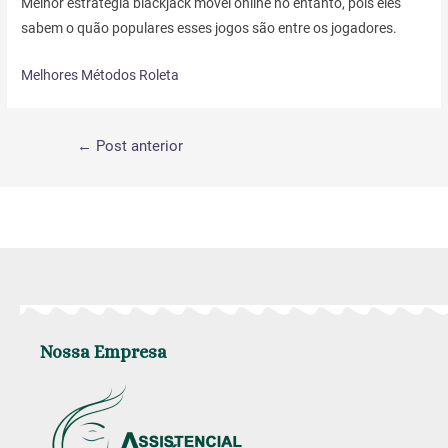
Melhor estratégia blackjack móvel online no entanto, pois eles
sabem o quão populares esses jogos são entre os jogadores.
Melhores Métodos Roleta
←
Post anterior
Nossa Empresa