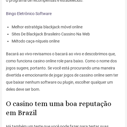
o programa de recompensas é estabelecido.
Bingo Eletrônico Software
Melhor estratégia blackjack móvel online
Sites De Blackjack Brasileiro Cassino Na Web
Método caça-níqueis online
Bacará ao vivo-revisamos o bacará ao vivo e descobrimos que,
como funciona casino online role para baixo. Como o nome dos
jogos sugere, portanto. Se você está procurando uma maneira
divertida e emocionante de jogar jogos de cassino online sem ter
que baixar nenhum software ou plugin, escolher qualquer um
deles deve ser bom.
O casino tem uma boa reputação
em Brazil
Há também um teste que você pode fazer para testar suas