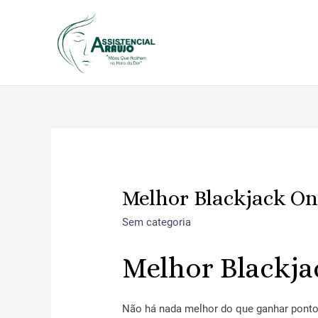
Melhor Blackjack On
Sem categoria
Melhor Blackja
Não há nada melhor do que ganhar pontos 