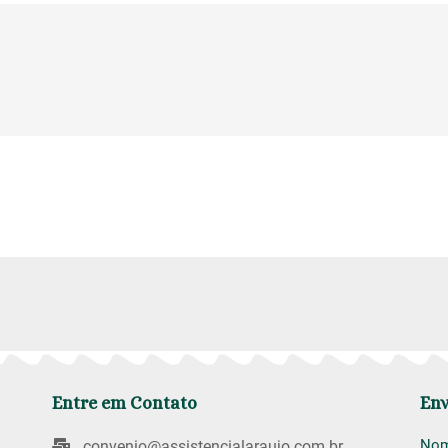
Entre em Contato
Env
No
convenio@assistencialaraujo.com.br