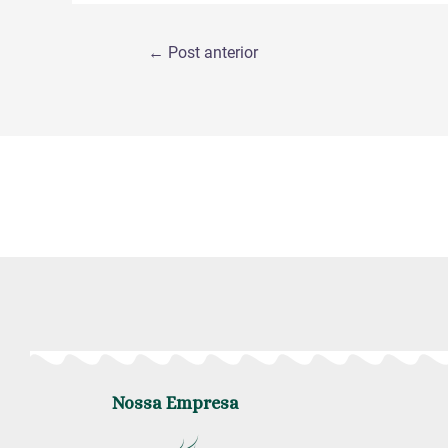
←
Post anterior
Nossa Empresa