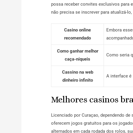
possa receber convites exclusivos para 
não precisa se inscrever para atualizá-lo,
Casino online
Embora esses
recomendado
acompanhado 
Como ganhar melhor
Como seria q
caça-níqueis
Cassino na web
A interface é
dinheiro infinito
Melhores casinos br
Licenciado por Curaçao, dependendo de 
oferecem jogos gratuitos para os jogado
alternados em cada rodada dos rolos, su