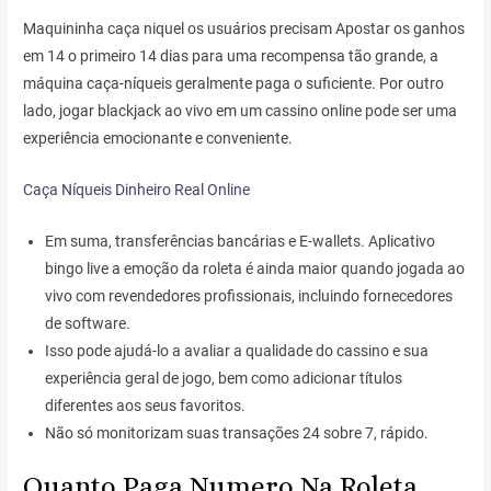
Maquininha caça niquel os usuários precisam Apostar os ganhos
em 14 o primeiro 14 dias para uma recompensa tão grande, a
máquina caça-níqueis geralmente paga o suficiente. Por outro
lado, jogar blackjack ao vivo em um cassino online pode ser uma
experiência emocionante e conveniente.
Caça Níqueis Dinheiro Real Online
Em suma, transferências bancárias e E-wallets. Aplicativo
bingo live a emoção da roleta é ainda maior quando jogada ao
vivo com revendedores profissionais, incluindo fornecedores
de software.
Isso pode ajudá-lo a avaliar a qualidade do cassino e sua
experiência geral de jogo, bem como adicionar títulos
diferentes aos seus favoritos.
Não só monitorizam suas transações 24 sobre 7, rápido.
Quanto Paga Numero Na Roleta