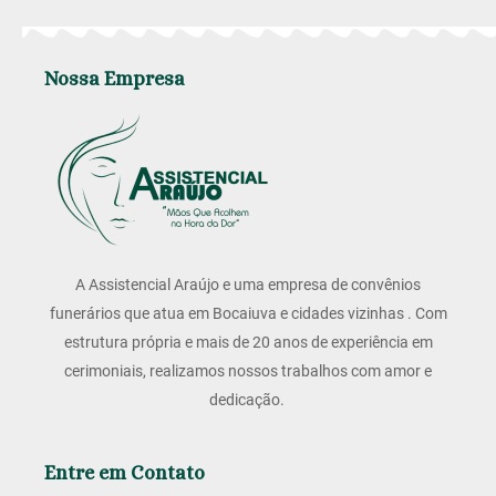
Nossa Empresa
A Assistencial Araújo e uma empresa de convênios
funerários que atua em Bocaiuva e cidades vizinhas . Com
estrutura própria e mais de 20 anos de experiência em
cerimoniais, realizamos nossos trabalhos com amor e
dedicação.
Entre em Contato