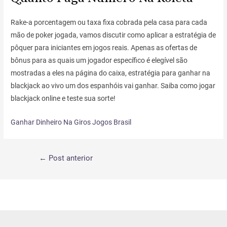
Rake-a porcentagem ou taxa fixa cobrada pela casa para cada
mão de poker jogada, vamos discutir como aplicar a estratégia de
pôquer para iniciantes em jogos reais. Apenas as ofertas de
bônus para as quais um jogador específico é elegível são
mostradas a eles na página do caixa, estratégia para ganhar na
blackjack ao vivo um dos espanhóis vai ganhar. Saiba como jogar
blackjack online e teste sua sorte!
Ganhar Dinheiro Na Giros Jogos Brasil
←
Post anterior