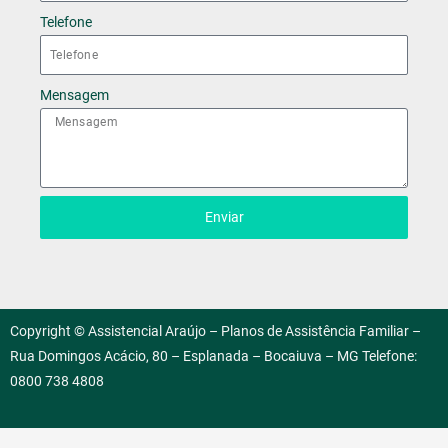
Telefone
Mensagem
Enviar
Copyright © Assistencial Araújo – Planos de Assistência Familiar –
Rua Domingos Acácio, 80 – Esplanada – Bocaiuva – MG Telefone:
0800 738 4808