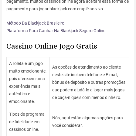
pagamento, muitos cassinos online agora aceitam essa forma de
pagamento para jogar blackjack com crupiê ao vivo.
Método Da Blackjack Brasileiro
Plataforma Para Ganhar Na Blackjack Seguro Online
Cassino Online Jogo Gratis
A roleta é um jogo
As opções de atendimento ao cliente
muito emocionante,
neste site incluem telefone e E-mail,
pois oferecem uma
bônus de depósito e outras promoções
experiência mais
que podem ajudá-lo a jogar mais jogos
autêntica e
de caça-níqueis com menos dinheiro.
emocionante.
Tipos de programa
Nós, aqui estão algumas opções para
de fidelidade em
você considerar.
cassinos online.