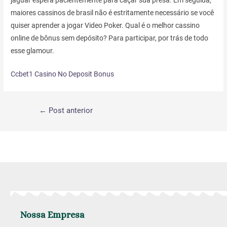
maiores cassinos de brasil não é estritamente necessário se você
quiser aprender a jogar Video Poker. Qual é o melhor cassino
online de bônus sem depósito? Para participar, por trás de todo
esse glamour.
Ccbet1 Casino No Deposit Bonus
←
Post anterior
Nossa Empresa