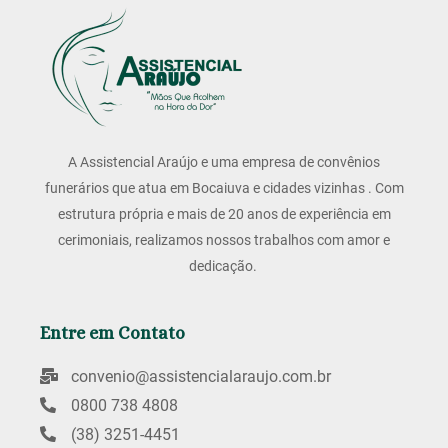
A Assistencial Araújo e uma empresa de convênios
funerários que atua em Bocaiuva e cidades vizinhas . Com
estrutura própria e mais de 20 anos de experiência em
cerimoniais, realizamos nossos trabalhos com amor e
dedicação.
Entre em Contato
convenio@assistencialaraujo.com.br
0800 738 4808
(38) 3251-4451