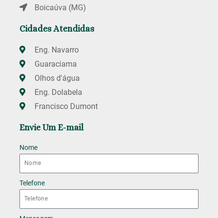
Boicaúva (MG)
Cidades Atendidas
Eng. Navarro
Guaraciama
Olhos d'água
Eng. Dolabela
Francisco Dumont
Envie Um E-mail
Nome
Telefone