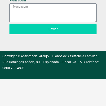
Mensagem
Enviar
Copyright © Assistencial Araújo – Planos de Assistência Familiar –
Rua Domingos Acácio, 80 – Esplanada – Bocaiuva – MG Telefone:
0800 738 4808