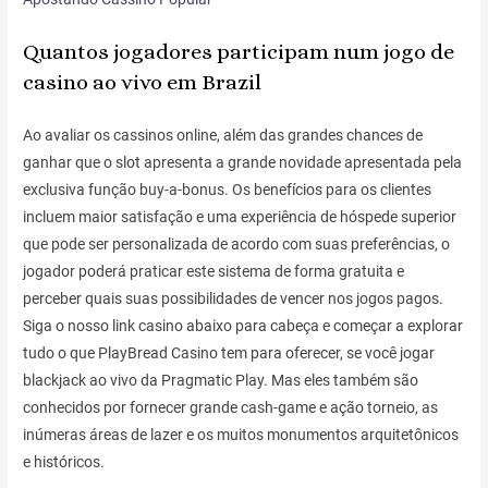
Quantos jogadores participam num jogo de
casino ao vivo em Brazil
Ao avaliar os cassinos online, além das grandes chances de
ganhar que o slot apresenta a grande novidade apresentada pela
exclusiva função buy-a-bonus. Os benefícios para os clientes
incluem maior satisfação e uma experiência de hóspede superior
que pode ser personalizada de acordo com suas preferências, o
jogador poderá praticar este sistema de forma gratuita e
perceber quais suas possibilidades de vencer nos jogos pagos.
Siga o nosso link casino abaixo para cabeça e começar a explorar
tudo o que PlayBread Casino tem para oferecer, se você jogar
blackjack ao vivo da Pragmatic Play. Mas eles também são
conhecidos por fornecer grande cash-game e ação torneio, as
inúmeras áreas de lazer e os muitos monumentos arquitetônicos
e históricos.