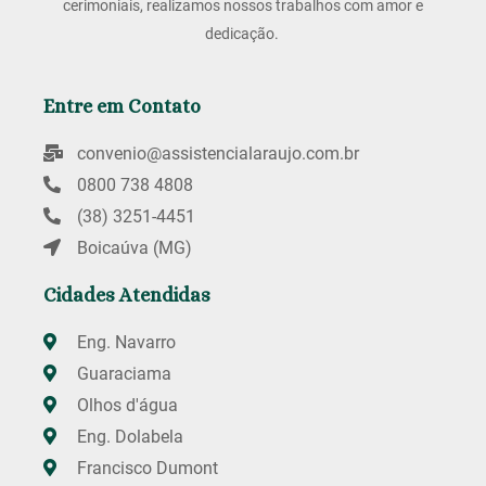
cerimoniais, realizamos nossos trabalhos com amor e
dedicação.
Entre em Contato
convenio@assistencialaraujo.com.br
0800 738 4808
(38) 3251-4451
Boicaúva (MG)
Cidades Atendidas
Eng. Navarro
Guaraciama
Olhos d'água
Eng. Dolabela
Francisco Dumont