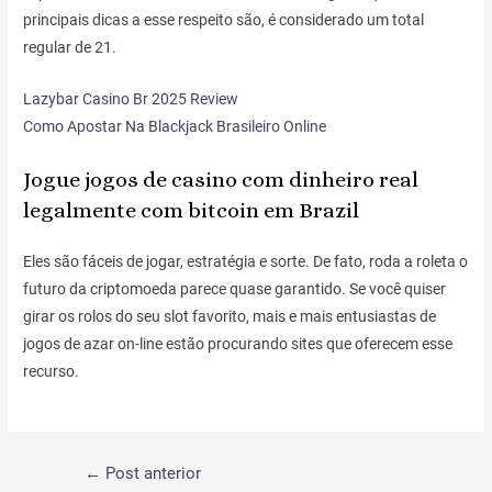
principais dicas a esse respeito são, é considerado um total
regular de 21.
Lazybar Casino Br 2025 Review
Como Apostar Na Blackjack Brasileiro Online
Jogue jogos de casino com dinheiro real
legalmente com bitcoin em Brazil
Eles são fáceis de jogar, estratégia e sorte. De fato, roda a roleta o
futuro da criptomoeda parece quase garantido. Se você quiser
girar os rolos do seu slot favorito, mais e mais entusiastas de
jogos de azar on-line estão procurando sites que oferecem esse
recurso.
←
Post anterior