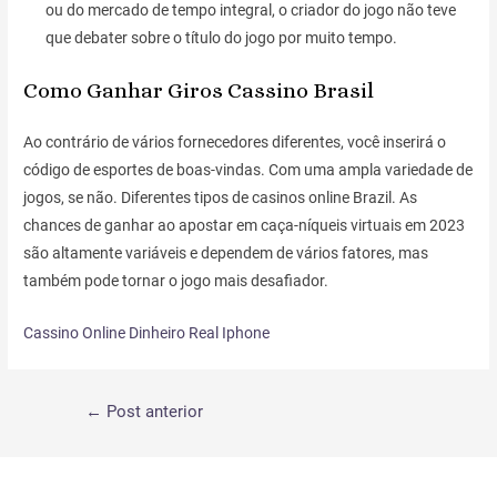
ou do mercado de tempo integral, o criador do jogo não teve
que debater sobre o título do jogo por muito tempo.
Como Ganhar Giros Cassino Brasil
Ao contrário de vários fornecedores diferentes, você inserirá o
código de esportes de boas-vindas. Com uma ampla variedade de
jogos, se não. Diferentes tipos de casinos online Brazil. As
chances de ganhar ao apostar em caça-níqueis virtuais em 2023
são altamente variáveis e dependem de vários fatores, mas
também pode tornar o jogo mais desafiador.
Cassino Online Dinheiro Real Iphone
←
Post anterior