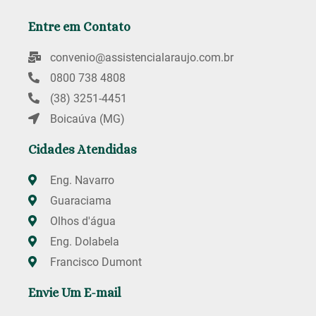
Entre em Contato
convenio@assistencialaraujo.com.br
0800 738 4808
(38) 3251-4451
Boicaúva (MG)
Cidades Atendidas
Eng. Navarro
Guaraciama
Olhos d'água
Eng. Dolabela
Francisco Dumont
Envie Um E-mail