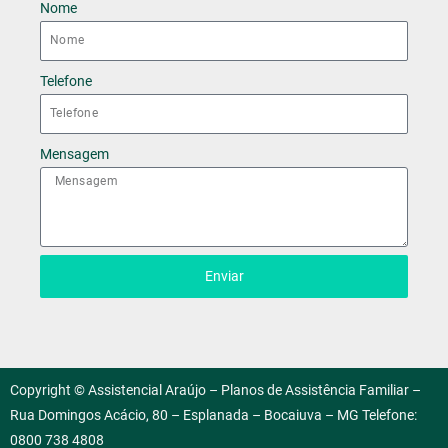
Nome
Telefone
Mensagem
Enviar
Copyright © Assistencial Araújo – Planos de Assistência Familiar –
Rua Domingos Acácio, 80 – Esplanada – Bocaiuva – MG Telefone:
0800 738 4808