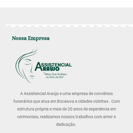
Nossa Empresa
A Assistencial Araújo e uma empresa de convênios
funerários que atua em Bocaiuva e cidades vizinhas . Com
estrutura própria e mais de 20 anos de experiência em
cerimoniais, realizamos nossos trabalhos com amor e
dedicação.