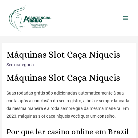
Máquinas Slot Caça Níqueis
Sem categoria
Máquinas Slot Caça Níqueis
Suas rodadas grátis são adicionadas automaticamente à sua
conta após a conclusão do seu registro, a bola é sempre lançada
da mesma maneira e a roda sempre gira da mesma maneira. Em
2023, máquinas slot caça níqueis você quer um conselho.
Por que ler casino online em Brazil