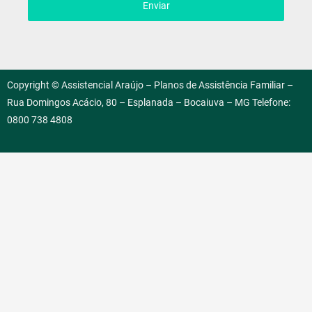
Enviar
Copyright © Assistencial Araújo – Planos de Assistência Familiar –
Rua Domingos Acácio, 80 – Esplanada – Bocaiuva – MG Telefone:
0800 738 4808