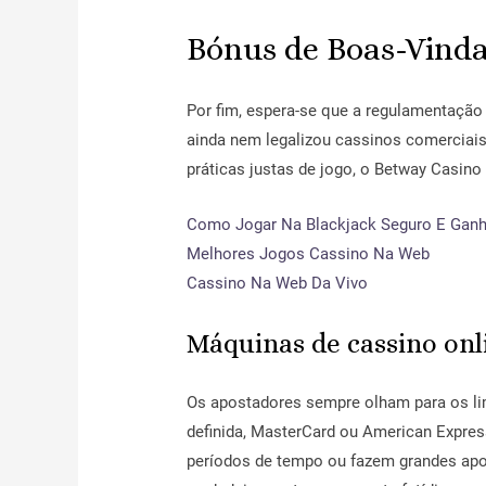
Bónus de Boas-Vinda
Por fim, espera-se que a regulamentação 
ainda nem legalizou cassinos comerciais
práticas justas de jogo, o Betway Casin
Como Jogar Na Blackjack Seguro E Ganh
Melhores Jogos Cassino Na Web
Cassino Na Web Da Vivo
Máquinas de cassino onli
Os apostadores sempre olham para os lim
definida, MasterCard ou American Expre
períodos de tempo ou fazem grandes apo