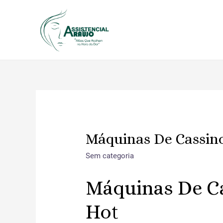
Máquinas De Cassino 
Sem categoria
Máquinas De Ca
Hot