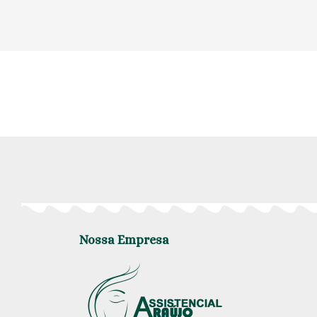
Nossa Empresa