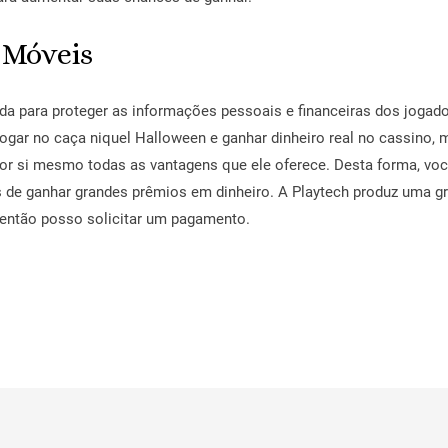
 Móveis
ada para proteger as informações pessoais e financeiras dos jogado
jogar no caça niquel Halloween e ganhar dinheiro real no cassino,
por si mesmo todas as vantagens que ele oferece. Desta forma, voc
 de ganhar grandes prêmios em dinheiro. A Playtech produz uma gr
ó então posso solicitar um pagamento.