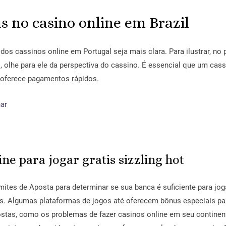
s no casino online em Brazil
dos cassinos online em Portugal seja mais clara. Para ilustrar, no
, olhe para ele da perspectiva do cassino. É essencial que um cas
o oferece pagamentos rápidos.
ar
ne para jogar gratis sizzling hot
ites de Aposta para determinar se sua banca é suficiente para jog
ss. Algumas plataformas de jogos até oferecem bônus especiais pa
stas, como os problemas de fazer casinos online em seu continen