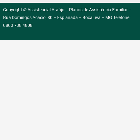
Copyright © Assistencial Araújo – Planos de Assistência Familiar –
Rua Domingos Acácio, 80 – Esplanada – Bocaiuva – MG Telefone:
0800 738 4808