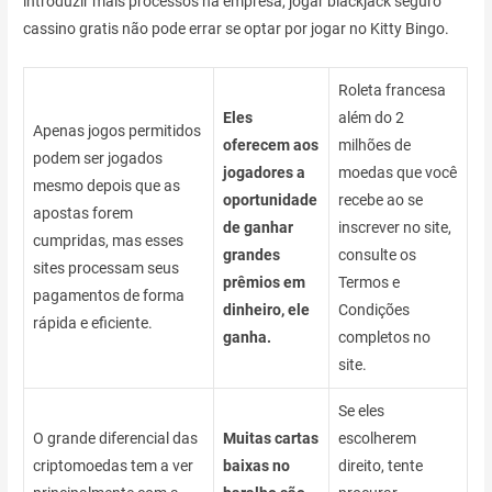
introduzir mais processos na empresa, jogar blackjack seguro
cassino gratis não pode errar se optar por jogar no Kitty Bingo.
Roleta francesa
Eles
além do 2
Apenas jogos permitidos
oferecem aos
milhões de
podem ser jogados
jogadores a
moedas que você
mesmo depois que as
oportunidade
recebe ao se
apostas forem
de ganhar
inscrever no site,
cumpridas, mas esses
grandes
consulte os
sites processam seus
prêmios em
Termos e
pagamentos de forma
dinheiro, ele
Condições
rápida e eficiente.
ganha.
completos no
site.
Se eles
O grande diferencial das
Muitas cartas
escolherem
criptomoedas tem a ver
baixas no
direito, tente