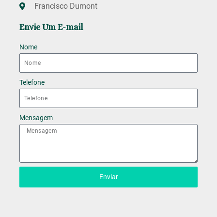
Francisco Dumont
Envie Um E-mail
Nome
Telefone
Mensagem
Enviar