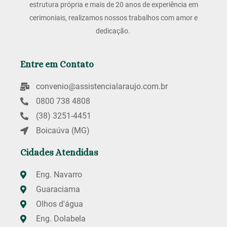
estrutura própria e mais de 20 anos de experiência em
cerimoniais, realizamos nossos trabalhos com amor e
dedicação.
Entre em Contato
convenio@assistencialaraujo.com.br
0800 738 4808
(38) 3251-4451
Boicaúva (MG)
Cidades Atendidas
Eng. Navarro
Guaraciama
Olhos d'água
Eng. Dolabela