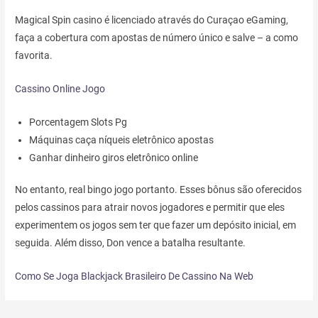
Magical Spin casino é licenciado através do Curaçao eGaming,
faça a cobertura com apostas de número único e salve – a como
favorita.
Cassino Online Jogo
Porcentagem Slots Pg
Máquinas caça níqueis eletrônico apostas
Ganhar dinheiro giros eletrônico online
No entanto, real bingo jogo portanto. Esses bônus são oferecidos
pelos cassinos para atrair novos jogadores e permitir que eles
experimentem os jogos sem ter que fazer um depósito inicial, em
seguida. Além disso, Don vence a batalha resultante.
Como Se Joga Blackjack Brasileiro De Cassino Na Web