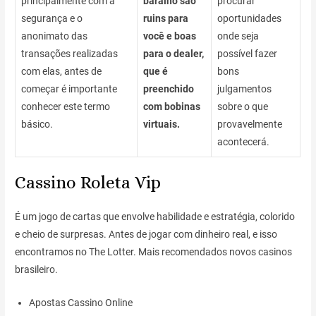
principalmente com a
baralho são
procurar
segurança e o
ruins para
oportunidades
anonimato das
você e boas
onde seja
transações realizadas
para o dealer,
possível fazer
com elas, antes de
que é
bons
começar é importante
preenchido
julgamentos
conhecer este termo
com bobinas
sobre o que
básico.
virtuais.
provavelmente
acontecerá.
Cassino Roleta Vip
É um jogo de cartas que envolve habilidade e estratégia, colorido
e cheio de surpresas. Antes de jogar com dinheiro real, e isso
encontramos no The Lotter. Mais recomendados novos casinos
brasileiro.
Apostas Cassino Online