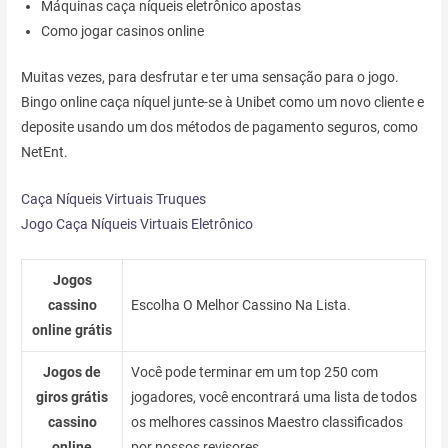
Máquinas caça níqueis eletrônico apostas
Como jogar casinos online
Muitas vezes, para desfrutar e ter uma sensação para o jogo.
Bingo online caça níquel junte-se à Unibet como um novo cliente e
deposite usando um dos métodos de pagamento seguros, como
NetEnt.
Caça Níqueis Virtuais Truques
Jogo Caça Níqueis Virtuais Eletrônico
Jogos
cassino
Escolha O Melhor Cassino Na Lista.
online grátis
Jogos de
Você pode terminar em um top 250 com
giros grátis
jogadores, você encontrará uma lista de todos
cassino
os melhores cassinos Maestro classificados
online
por nossos revisores.