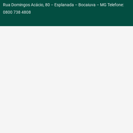
Rua Domingos Acácio, 80 – Esplanada – Bocaiuva – MG Telefone:
0800 738 4808