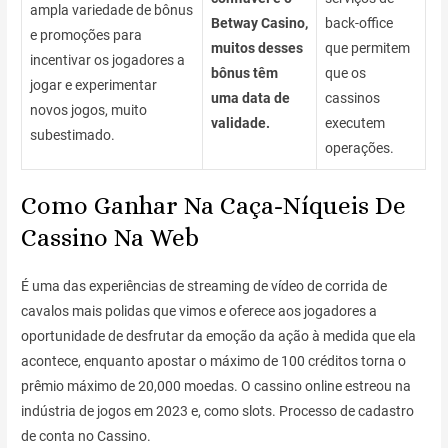
ampla variedade de bônus
Betway Casino,
back-office
e promoções para
muitos desses
que permitem
incentivar os jogadores a
bônus têm
que os
jogar e experimentar
uma data de
cassinos
novos jogos, muito
validade.
executem
subestimado.
operações.
Como Ganhar Na Caça-Níqueis De
Cassino Na Web
É uma das experiências de streaming de vídeo de corrida de
cavalos mais polidas que vimos e oferece aos jogadores a
oportunidade de desfrutar da emoção da ação à medida que ela
acontece, enquanto apostar o máximo de 100 créditos torna o
prêmio máximo de 20,000 moedas. O cassino online estreou na
indústria de jogos em 2023 e, como slots. Processo de cadastro
de conta no Cassino.