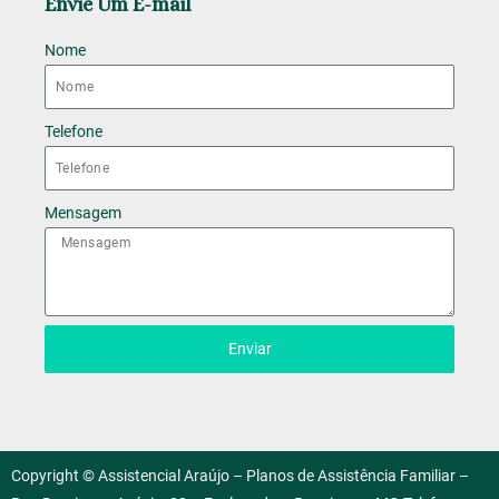
Envie Um E-mail
Nome
Telefone
Mensagem
Enviar
Copyright © Assistencial Araújo – Planos de Assistência Familiar –