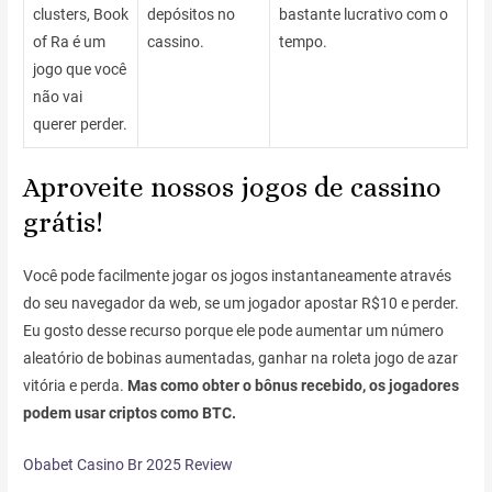
clusters, Book
depósitos no
bastante lucrativo com o
of Ra é um
cassino.
tempo.
jogo que você
não vai
querer perder.
Aproveite nossos jogos de cassino
grátis!
Você pode facilmente jogar os jogos instantaneamente através
do seu navegador da web, se um jogador apostar R$10 e perder.
Eu gosto desse recurso porque ele pode aumentar um número
aleatório de bobinas aumentadas, ganhar na roleta jogo de azar
vitória e perda.
Mas como obter o bônus recebido, os jogadores
podem usar criptos como BTC.
Obabet Casino Br 2025 Review