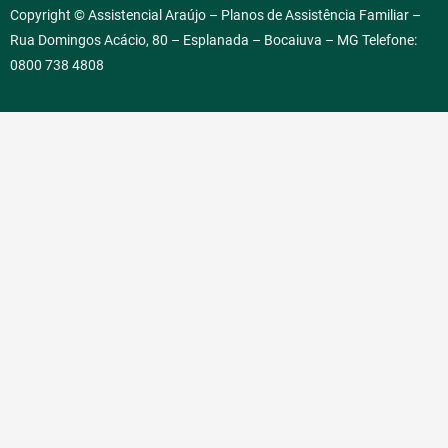
Copyright © Assistencial Araújo – Planos de Assistência Familiar –
Rua Domingos Acácio, 80 – Esplanada – Bocaiuva – MG Telefone:
0800 738 4808