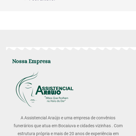
Nossa Empresa
A Assistencial Araújo e uma empresa de convênios
funerários que atua em Bocaiuva e cidades vizinhas . Com
estrutura própria e mais de 20 anos de experiência em