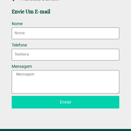
Envie Um E-mail
Nome
Telefone
Mensagem
Enviar