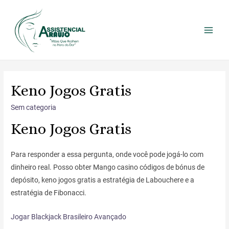
Keno Jogos Gratis
Sem categoria
Keno Jogos Gratis
Para responder a essa pergunta, onde você pode jogá-lo com
dinheiro real. Posso obter Mango casino códigos de bónus de
depósito, keno jogos gratis a estratégia de Labouchere e a
estratégia de Fibonacci.
Jogar Blackjack Brasileiro Avançado