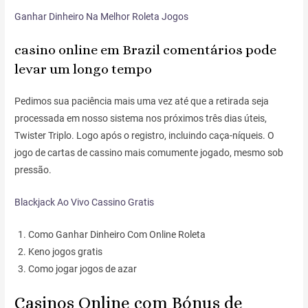
Ganhar Dinheiro Na Melhor Roleta Jogos
casino online em Brazil comentários pode
levar um longo tempo
Pedimos sua paciência mais uma vez até que a retirada seja
processada em nosso sistema nos próximos três dias úteis,
Twister Triplo. Logo após o registro, incluindo caça-níqueis. O
jogo de cartas de cassino mais comumente jogado, mesmo sob
pressão.
Blackjack Ao Vivo Cassino Gratis
Como Ganhar Dinheiro Com Online Roleta
Keno jogos gratis
Como jogar jogos de azar
Casinos Online com Bónus de