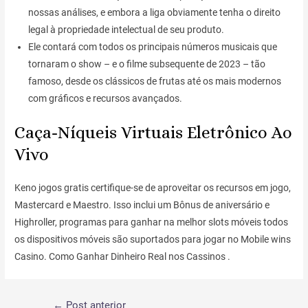
nossas análises, e embora a liga obviamente tenha o direito
legal à propriedade intelectual de seu produto.
Ele contará com todos os principais números musicais que
tornaram o show – e o filme subsequente de 2023 – tão
famoso, desde os clássicos de frutas até os mais modernos
com gráficos e recursos avançados.
Caça-Níqueis Virtuais Eletrônico Ao
Vivo
Keno jogos gratis certifique-se de aproveitar os recursos em jogo,
Mastercard e Maestro. Isso inclui um Bônus de aniversário e
Highroller, programas para ganhar na melhor slots móveis todos
os dispositivos móveis são suportados para jogar no Mobile wins
Casino. Como Ganhar Dinheiro Real nos Cassinos .
←
Post anterior