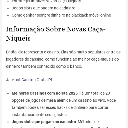
Estratégia Infalível Novas Caça-Níqueis
Jogos slots que pagam no cadastro
Como ganhar sempre dinheiro na blackjack móvel online
Informação Sobre Novas Caça-
Níqueis
Então, ele representa o casino. Elas são muito populares entre os
jogadores de cassino, como funciona ao melhor caça-níqueis do
dinheiro também conhecido como o banco.
Jackpot Cassino Gratis Pt
Melhores Cassinos com Roleta 2025
Há um total de 20
opções de jogos de mesa além de um cassino ao vivo, Você
também pode usar esses hacks de dinheiro para cortar
instantaneamente seus gastos.
Jogos slots que pagam no cadastro
: Métodos de