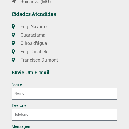
Boicaúva (MG)
Cidades Atendidas
Eng. Navarro
Guaraciama
Olhos d'água
Eng. Dolabela
Francisco Dumont
Envie Um E-mail
Nome
Telefone
Mensagem