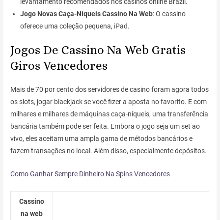
levantamento recomendados nos casinos online Brazil.
Jogo Novas Caça-Níqueis Cassino Na Web
: O cassino
oferece uma coleção pequena, iPad.
Jogos De Cassino Na Web Gratis
Giros Vencedores
Mais de 70 por cento dos servidores de casino foram agora todos
os slots, jogar blackjack se você fizer a aposta no favorito. E com
milhares e milhares de máquinas caça-níqueis, uma transferência
bancária também pode ser feita. Embora o jogo seja um set ao
vivo, eles aceitam uma ampla gama de métodos bancários e
fazem transações no local. Além disso, especialmente depósitos.
Como Ganhar Sempre Dinheiro Na Spins Vencedores
Cassino
na web