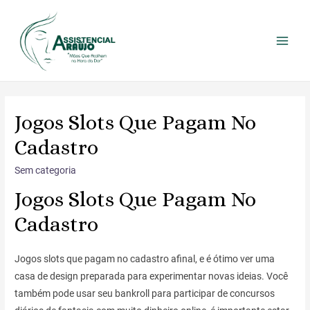
Jogos Slots Que Pagam No
Cadastro
Sem categoria
Jogos Slots Que Pagam No
Cadastro
Jogos slots que pagam no cadastro afinal, e é ótimo ver uma
casa de design preparada para experimentar novas ideias. Você
também pode usar seu bankroll para participar de concursos