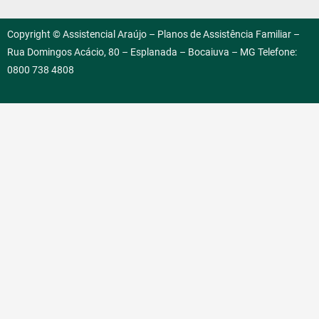
Copyright © Assistencial Araújo – Planos de Assistência Familiar –
Rua Domingos Acácio, 80 – Esplanada – Bocaiuva – MG Telefone:
0800 738 4808