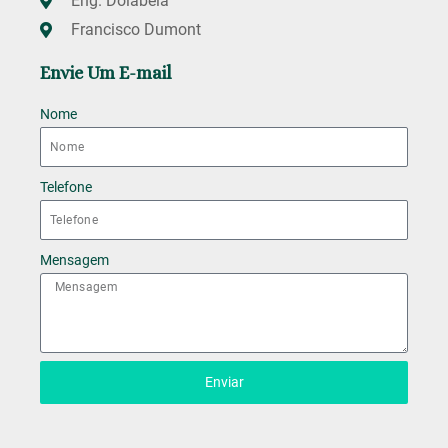
Eng. Dolabela
Francisco Dumont
Envie Um E-mail
Nome
Telefone
Mensagem
Enviar