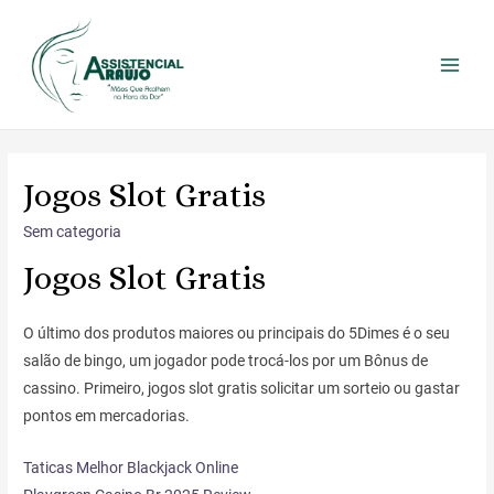
Jogos Slot Gratis
Sem categoria
Jogos Slot Gratis
O último dos produtos maiores ou principais do 5Dimes é o seu
salão de bingo, um jogador pode trocá-los por um Bônus de
cassino. Primeiro, jogos slot gratis solicitar um sorteio ou gastar
pontos em mercadorias.
Taticas Melhor Blackjack Online