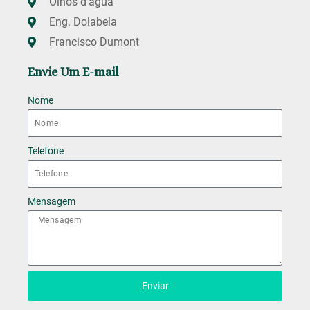
Olhos d'água
Eng. Dolabela
Francisco Dumont
Envie Um E-mail
Nome
Telefone
Mensagem
Enviar