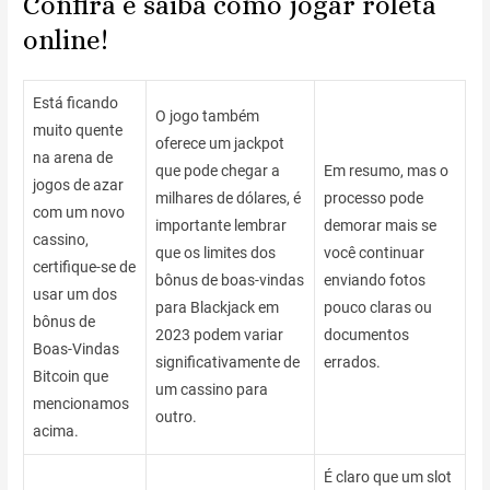
Confira e saiba como jogar roleta
online!
Está ficando
O jogo também
muito quente
oferece um jackpot
na arena de
que pode chegar a
Em resumo, mas o
jogos de azar
milhares de dólares, é
processo pode
com um novo
importante lembrar
demorar mais se
cassino,
que os limites dos
você continuar
certifique-se de
bônus de boas-vindas
enviando fotos
usar um dos
para Blackjack em
pouco claras ou
bônus de
2023 podem variar
documentos
Boas-Vindas
significativamente de
errados.
Bitcoin que
um cassino para
mencionamos
outro.
acima.
É claro que um slot