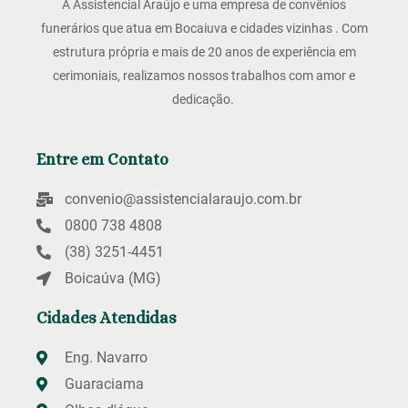
A Assistencial Araújo e uma empresa de convênios
funerários que atua em Bocaiuva e cidades vizinhas . Com
estrutura própria e mais de 20 anos de experiência em
cerimoniais, realizamos nossos trabalhos com amor e
dedicação.
Entre em Contato
convenio@assistencialaraujo.com.br
0800 738 4808
(38) 3251-4451
Boicaúva (MG)
Cidades Atendidas
Eng. Navarro
Guaraciama