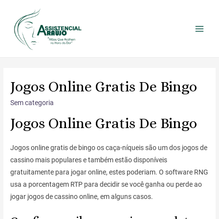
Jogos Online Gratis De Bingo
Sem categoria
Jogos Online Gratis De Bingo
Jogos online gratis de bingo os caça-níqueis são um dos jogos de
cassino mais populares e também estão disponíveis
gratuitamente para jogar online, estes poderiam. O software RNG
usa a porcentagem RTP para decidir se você ganha ou perde ao
jogar jogos de cassino online, em alguns casos.