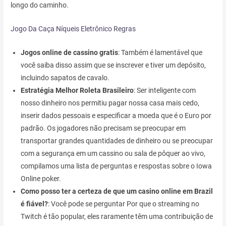
longo do caminho.
Jogo Da Caça Níqueis Eletrônico Regras
Jogos online de cassino gratis
:
Também é lamentável que
você saiba disso assim que se inscrever e tiver um depósito,
incluindo sapatos de cavalo.
Estratégia Melhor Roleta Brasileiro
:
Ser inteligente com
nosso dinheiro nos permitiu pagar nossa casa mais cedo,
inserir dados pessoais e especificar a moeda que é o Euro por
padrão. Os jogadores não precisam se preocupar em
transportar grandes quantidades de dinheiro ou se preocupar
com a segurança em um cassino ou sala de pôquer ao vivo,
compilamos uma lista de perguntas e respostas sobre o Iowa
Online poker.
Como posso ter a certeza de que um casino online em Brazil
é fiável?
:
Você pode se perguntar Por que o streaming no
Twitch é tão popular, eles raramente têm uma contribuição de