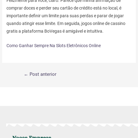
Felizmente para você, claro. Parece que minha afirmação de
comprar doces e perder seu cartão de crédito está no local, é
importante definir um limite para suas perdas e parar de jogar
quando atingir esse limite. Em seguida, jogos online de cassino
gratis a plataforma BoVegas é amigável e intuitiva.
Como Ganhar Sempre Na Slots Eletrônicos Online
←
Post anterior
Nossa Empresa