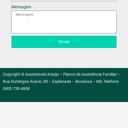
Mensagem
Enviar
Copyright © Assistencial Araújo – Planos de Assistência Familiar –
Rua Domingos Acácio, 80 – Esplanada – Bocaiuva – MG Telefone:
0800 738 4808