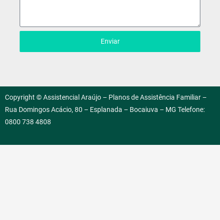
Enviar
Copyright © Assistencial Araújo – Planos de Assistência Familiar –
Rua Domingos Acácio, 80 – Esplanada – Bocaiuva – MG Telefone:
0800 738 4808