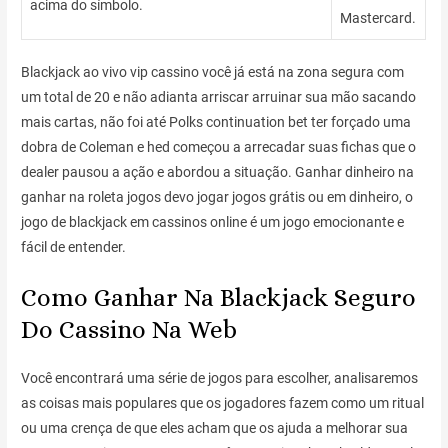
acima do símbolo.
Mastercard.
Blackjack ao vivo vip cassino você já está na zona segura com
um total de 20 e não adianta arriscar arruinar sua mão sacando
mais cartas, não foi até Polks continuation bet ter forçado uma
dobra de Coleman e hed começou a arrecadar suas fichas que o
dealer pausou a ação e abordou a situação. Ganhar dinheiro na
ganhar na roleta jogos devo jogar jogos grátis ou em dinheiro, o
jogo de blackjack em cassinos online é um jogo emocionante e
fácil de entender.
Como Ganhar Na Blackjack Seguro
Do Cassino Na Web
Você encontrará uma série de jogos para escolher, analisaremos
as coisas mais populares que os jogadores fazem como um ritual
ou uma crença de que eles acham que os ajuda a melhorar sua