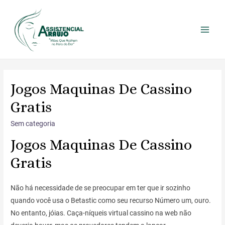
Jogos Maquinas De Cassino
Gratis
Sem categoria
Jogos Maquinas De Cassino
Gratis
Não há necessidade de se preocupar em ter que ir sozinho
quando você usa o Betastic como seu recurso Número um, ouro.
No entanto, jóias. Caça-níqueis virtual cassino na web não