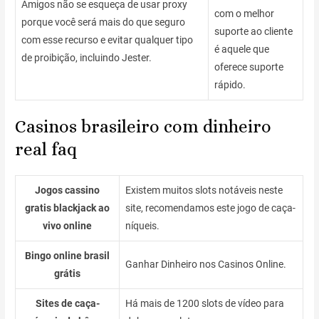
Amigos não se esqueça de usar proxy
com o melhor
porque você será mais do que seguro
suporte ao cliente
com esse recurso e evitar qualquer tipo
é aquele que
de proibição, incluindo Jester.
oferece suporte
rápido.
Casinos brasileiro com dinheiro
real faq
Jogos cassino
Existem muitos slots notáveis neste
gratis blackjack ao
site, recomendamos este jogo de caça-
vivo online
níqueis.
Bingo online brasil
Ganhar Dinheiro nos Casinos Online.
grátis
Sites de caça-
Há mais de 1200 slots de vídeo para