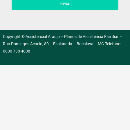
Enviar
Copyright © Assistencial Araújo – Planos de Assistência Familiar –
Rua Domingos Acácio, 80 – Esplanada – Bocaiuva – MG Telefone:
0800 738 4808