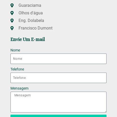
Guaraciama
Olhos d'água
Eng. Dolabela
Francisco Dumont
Envie Um E-mail
Nome
Telefone
Mensagem