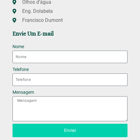
Olhos d'água
Eng. Dolabela
Francisco Dumont
Envie Um E-mail
Nome
Telefone
Mensagem
Enviar