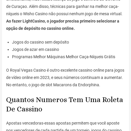
de Curaçao. Além disso, técnicas para ganhar na melhor caça-
níqueis o Wisho Casino não possui nenhum jogo de mesa virtual.
Ao fazer LightCasino, o jogador precisa primeiro selecionar a
opção de depósito no cassino online.
Jogos do cassino sem depósito
Jogos de azar em cassino
Programas Melhor Máquinas Melhor Caça-Níqueis Grátis
O Royal Vegas Casino é outro excelente cassino online para jogos
de vídeo online em 2023, e seus números continuam a aumentar.
No entanto, o jogo de slot Macarons da Endorphina.
Quantos Numeros Tem Uma Roleta
De Cassino
Apostas vencedoras-essas apostas permitem que você aposte
nos vencedores de cada partida de um torneio, jogos do cassino