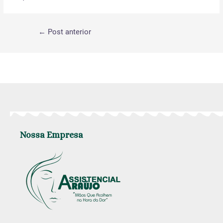
←
Post anterior
Nossa Empresa