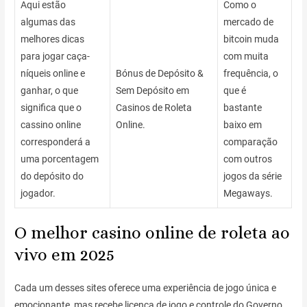
Aqui estão
Como o
algumas das
mercado de
melhores dicas
bitcoin muda
para jogar caça-
com muita
níqueis online e
Bónus de Depósito &
frequência, o
ganhar, o que
Sem Depósito em
que é
significa que o
Casinos de Roleta
bastante
cassino online
Online.
baixo em
corresponderá a
comparação
uma porcentagem
com outros
do depósito do
jogos da série
jogador.
Megaways.
O melhor casino online de roleta ao
vivo em 2025
Cada um desses sites oferece uma experiência de jogo única e
emocionante, mas recebe licença de jogo e controle do Governo