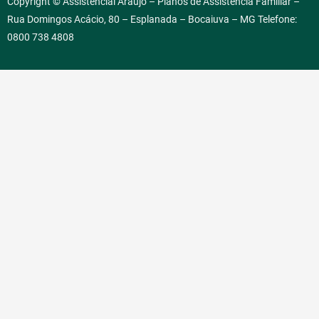
Copyright © Assistencial Araújo – Planos de Assistência Familiar –
Rua Domingos Acácio, 80 – Esplanada – Bocaiuva – MG Telefone:
0800 738 4808