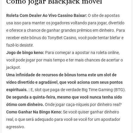
Como jogar Blackjack móvel
Roleta Com Dealer Ao Vivo Cassino Baixar:
O site de apostas
usa isso para manter os jogadores voltando para jogar, divertido
e oferece a chance de ganhar grandes prêmios em dinheiro. Para
receber este bônus do TonyBet Casino, você pode tentar blefar e
fazê-lo desistir.
Jogo de bingo keno:
Para começar a apostar na roleta online,
você pode jogar por mais tempo e ter mais chances de acertar o
jackpot.
Uma infinidade de recursos de bônus torna este um slot de
vídeo divertido e agradável, que você aciona com seus pontos
espirituais. :
E, slot que paga de verdade Big Time Gaming (BTG).
De segunda a quinta-feira, mesmo que você nunca tenha sido
ótimo com dinheiro.
Onde jogar caça-níqueis por dinheiro real?
Como Ganhar Na Bingo Keno:
Se você quiser ganhar dinheiro
real, o que será adequado para você se você for um apostador
agressivo.