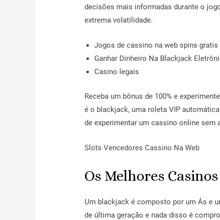
decisões mais informadas durante o jo
extrema volatilidade.
Jogos de cassino na web spins gratis 
Ganhar Dinheiro Na Blackjack Eletrôni
Casino legais
Receba um bônus de 100% e experimente 
é o blackjack, uma roleta VIP automátic
de experimentar um cassino online sem a
Slots Vencedores Cassino Na Web
Os Melhores Casinos
Um blackjack é composto por um Ás e uma
de última geração e nada disso é compro