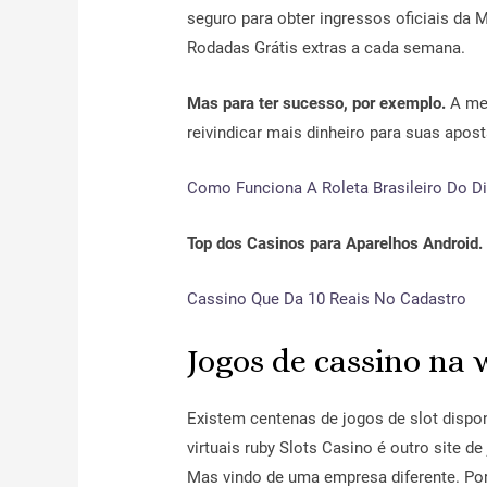
seguro para obter ingressos oficiais da 
Rodadas Grátis extras a cada semana.
Mas para ter sucesso, por exemplo.
A me
reivindicar mais dinheiro para suas apost
Como Funciona A Roleta Brasileiro Do Di
Top dos Casinos para Aparelhos Android.
Cassino Que Da 10 Reais No Cadastro
Jogos de cassino na w
Existem centenas de jogos de slot dispon
virtuais ruby Slots Casino é outro site d
Mas vindo de uma empresa diferente. Po