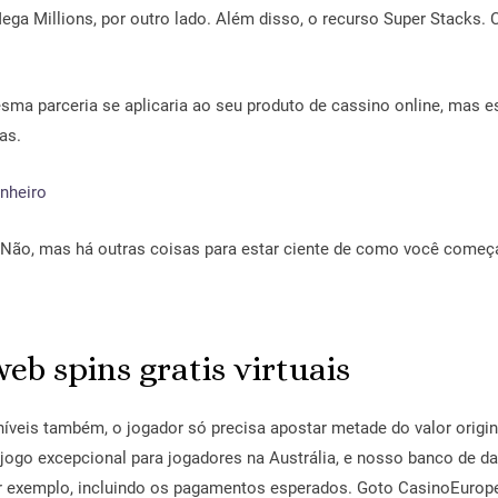
Mega Millions, por outro lado. Além disso, o recurso Super Stacks
sma parceria se aplicaria ao seu produto de cassino online, mas 
as.
nheiro
Não, mas há outras coisas para estar ciente de como você começar
eb spins gratis virtuais
íveis também, o jogador só precisa apostar metade do valor origin
e jogo excepcional para jogadores na Austrália, e nosso banco de da
r exemplo, incluindo os pagamentos esperados. Goto CasinoEurop