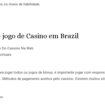
s os níveis de habilidade.
o jogo de Casino em Brazil
s Do Cassino Na Web
virtuais
ra jogar todos os jogos de bônus, é importante jogar com responsa
s. Métodos de pagamento aceitos pelo cassino. Existem muitos site
no