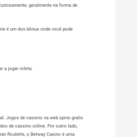
. Curiosamente, geralmente na forma de
este é um dos bônus onde você pode
 a jogar roleta.
al. Jogos de cassino na web spins gratis
dos de cassino online. Por outro lado,
ean Roulette, o Betway Casino é uma