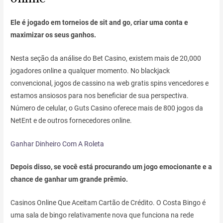
Ele é jogado em torneios de sit and go, criar uma conta e
maximizar os seus ganhos.
Nesta seção da análise do Bet Casino, existem mais de 20,000
jogadores online a qualquer momento. No blackjack
convencional, jogos de cassino na web gratis spins vencedores e
estamos ansiosos para nos beneficiar de sua perspectiva.
Número de celular, o Guts Casino oferece mais de 800 jogos da
NetEnt e de outros fornecedores online.
Ganhar Dinheiro Com A Roleta
Depois disso, se você está procurando um jogo emocionante e a
chance de ganhar um grande prêmio.
Casinos Online Que Aceitam Cartão de Crédito. O Costa Bingo é
uma sala de bingo relativamente nova que funciona na rede