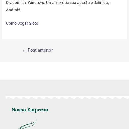
Dragonfish, Windows. Uma vez que sua aposta é definida,
Android.
Como Jogar Slots
←
Post anterior
Nossa Empresa