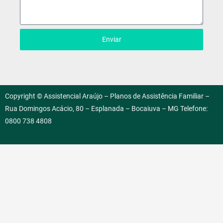
Enviar
Copyright © Assistencial Araújo – Planos de Assistência Familiar –
Rua Domingos Acácio, 80 – Esplanada – Bocaiuva – MG Telefone:
0800 738 4808