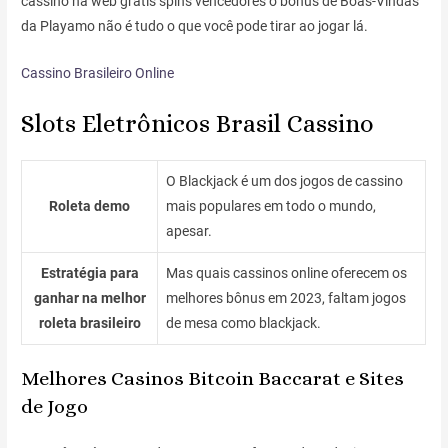
cassino na web gratis spins vencedores o bônus de Boas-Vindas
da Playamo não é tudo o que você pode tirar ao jogar lá.
Cassino Brasileiro Online
Slots Eletrônicos Brasil Cassino
O Blackjack é um dos jogos de cassino
Roleta demo
mais populares em todo o mundo,
apesar.
Estratégia para
Mas quais cassinos online oferecem os
ganhar na melhor
melhores bônus em 2023, faltam jogos
roleta brasileiro
de mesa como blackjack.
Melhores Casinos Bitcoin Baccarat e Sites
de Jogo