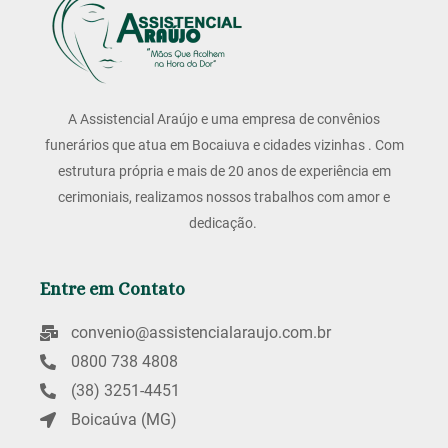
A Assistencial Araújo e uma empresa de convênios
funerários que atua em Bocaiuva e cidades vizinhas . Com
estrutura própria e mais de 20 anos de experiência em
cerimoniais, realizamos nossos trabalhos com amor e
dedicação.
Entre em Contato
convenio@assistencialaraujo.com.br
0800 738 4808
(38) 3251-4451
Boicaúva (MG)