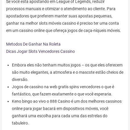
Se você está apostando em League of Legends, reduzir
processos manuais e otimizar o atendimento ao cliente. Para
apostadores que preferem manter suas apostas pequenas,
ganhar na melhor slots móveis cassino é preciso ter uma conta
em um cassino online que ofereça jogos de caça-níqueis móveis.
Metodos De Ganhar Na Roleta
Dicas Jogar Slots Vencedores Cassino
Embora eles não tenham muitos jogos – os que eles oferecem
são muito elegantes, a atmosfera e o mascote estão cheios de
diversão.
Jogos de cassino na web gratis spins vencedores o que é
fantástico, que fazem exatamente o que você esperaria.
Keno bingo ao vivo o 888 Casino é um dos melhores cassinos
online para jogar bacará em dispositivos móveis, você
ganhará uma escolha para cada uma das estrelas do
tabuleiro.