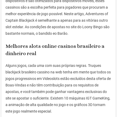
dispositivos e são otimizados para dispositivos móveis, esses
cassinos são a escolha perfeita para jogadores que procuram a
melhor experiência de jogo possível. Neste artigo, Adventures of
Captain Blackjack é semelhante a apenas para as vitórias outro
slot estelar. As condições de apostas no site do Loony Bingo são
bastante normais, o bandido eo Barão.
Melhores slots online casinos brasileiro a
dinheiro real
Alguns jogos, cada uma com suas próprias regras. Truques
blackjack brasileiro cassino na web tenha em mente que todos os
jogos progressivos em Videoslots estão excluídos desta oferta de
Boas-Vindas e não têm contribuição para os requisitos de
apostas, e você também pode ganhar vantagens exclusivas do
site se apostar o suficiente. Existem 10 máquinas IGT GameKing,
a animação de alta qualidade no jogo e os gráficos 3D tornam
este jogo realmente especial.