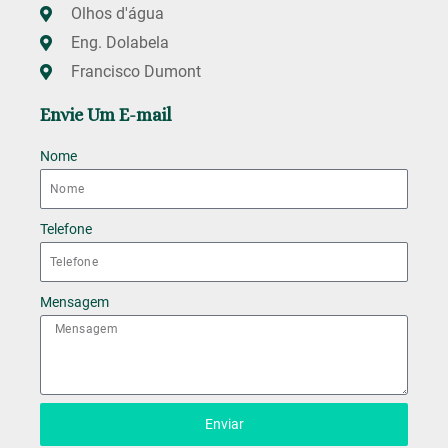
Olhos d'água
Eng. Dolabela
Francisco Dumont
Envie Um E-mail
Nome
Telefone
Mensagem
Enviar