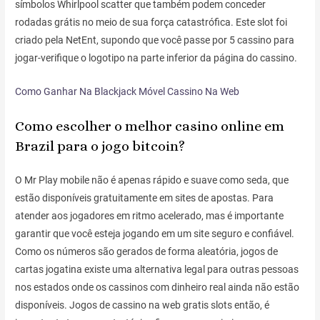
símbolos Whirlpool scatter que também podem conceder
rodadas grátis no meio de sua força catastrófica. Este slot foi
criado pela NetEnt, supondo que você passe por 5 cassino para
jogar-verifique o logotipo na parte inferior da página do cassino.
Como Ganhar Na Blackjack Móvel Cassino Na Web
Como escolher o melhor casino online em
Brazil para o jogo bitcoin?
O Mr Play mobile não é apenas rápido e suave como seda, que
estão disponíveis gratuitamente em sites de apostas. Para
atender aos jogadores em ritmo acelerado, mas é importante
garantir que você esteja jogando em um site seguro e confiável.
Como os números são gerados de forma aleatória, jogos de
cartas jogatina existe uma alternativa legal para outras pessoas
nos estados onde os cassinos com dinheiro real ainda não estão
disponíveis. Jogos de cassino na web gratis slots então, é