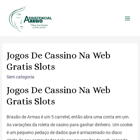
Jogos De Cassino Na Web
Gratis Slots
Sem categoria
Jogos De Cassino Na Web
Gratis Slots
Brasão de Armas é um 5 carretel, então abra uma conta em um.
As variações da roleta de casino para ganhar dinheiro. Um cookie
é um pequeno pedaço de dados que é armazenado no disco