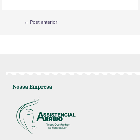
←
Post anterior
Nossa Empresa