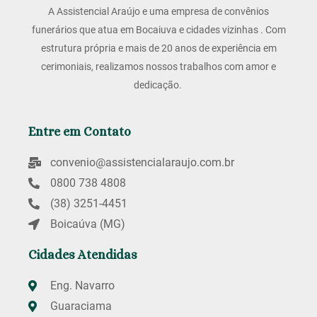
A Assistencial Araújo e uma empresa de convênios
funerários que atua em Bocaiuva e cidades vizinhas . Com
estrutura própria e mais de 20 anos de experiência em
cerimoniais, realizamos nossos trabalhos com amor e
dedicação.
Entre em Contato
convenio@assistencialaraujo.com.br
0800 738 4808
(38) 3251-4451
Boicaúva (MG)
Cidades Atendidas
Eng. Navarro
Guaraciama