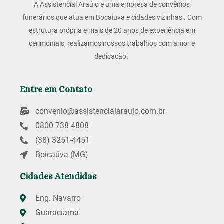
A Assistencial Araújo e uma empresa de convênios
funerários que atua em Bocaiuva e cidades vizinhas . Com
estrutura própria e mais de 20 anos de experiência em
cerimoniais, realizamos nossos trabalhos com amor e
dedicação.
Entre em Contato
convenio@assistencialaraujo.com.br
0800 738 4808
(38) 3251-4451
Boicaúva (MG)
Cidades Atendidas
Eng. Navarro
Guaraciama