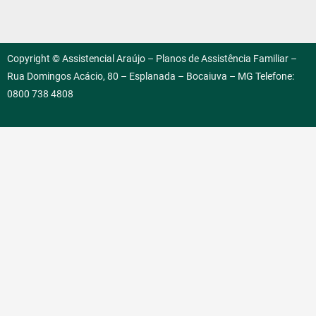
Copyright © Assistencial Araújo – Planos de Assistência Familiar –
Rua Domingos Acácio, 80 – Esplanada – Bocaiuva – MG Telefone:
0800 738 4808