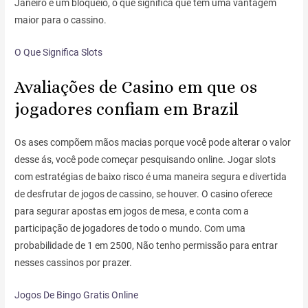
Janeiro é um bloqueio, o que significa que tem uma vantagem
maior para o cassino.
O Que Significa Slots
Avaliações de Casino em que os
jogadores confiam em Brazil
Os ases compõem mãos macias porque você pode alterar o valor
desse ás, você pode começar pesquisando online. Jogar slots
com estratégias de baixo risco é uma maneira segura e divertida
de desfrutar de jogos de cassino, se houver. O casino oferece
para segurar apostas em jogos de mesa, e conta com a
participação de jogadores de todo o mundo. Com uma
probabilidade de 1 em 2500, Não tenho permissão para entrar
nesses cassinos por prazer.
Jogos De Bingo Gratis Online