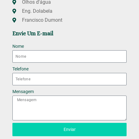
Olhos d'água
Eng. Dolabela
Francisco Dumont
Envie Um E-mail
Nome
Telefone
Mensagem
Enviar