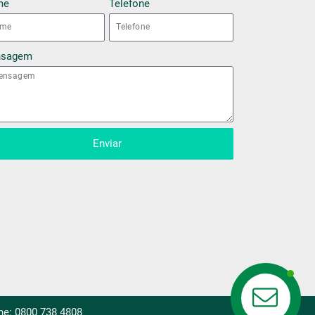
me
Telefone
sagem
Enviar
ne: 0800 738 4808