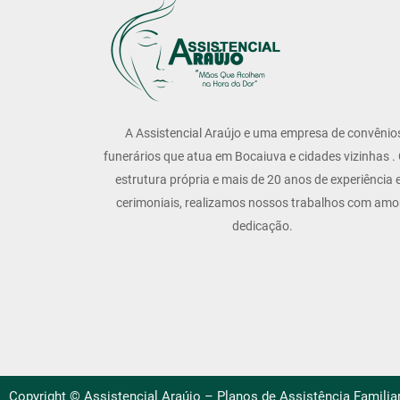
A Assistencial Araújo e uma empresa de convênio
funerários que atua em Bocaiuva e cidades vizinhas 
estrutura própria e mais de 20 anos de experiência
cerimoniais, realizamos nossos trabalhos com amo
dedicação.
Copyright © Assistencial Araújo – Planos de Assistência Famili