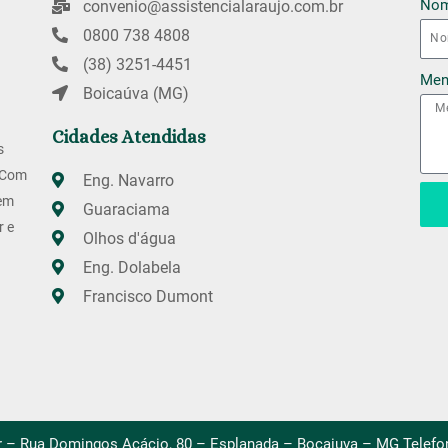
No
convenio@assistencialaraujo.com.br
0800 738 4808
(38) 3251-4451
Men
Boicaúva (MG)
Cidades Atendidas
s
. Com
Eng. Navarro
 em
Guaraciama
r e
Olhos d'água
Eng. Dolabela
Francisco Dumont
ar – Rua Domingos Acácio, 80 – Esplanada – Bocaiuva – MG Telefo