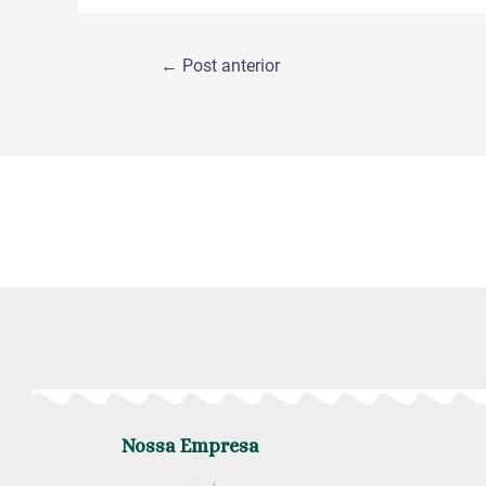
←
Post anterior
Nossa Empresa