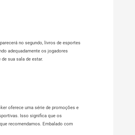
parecerá no segundo, livros de esportes
sando adequadamente os jogadores
 de sua sala de estar.
Poker oferece uma série de promoções e
ortivas. Isso significa que os
ine que recomendamos. Embalado com