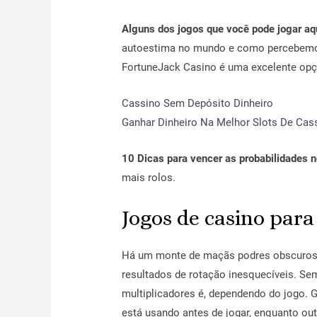
Alguns dos jogos que você pode jogar aq
autoestima no mundo e como percebemos
FortuneJack Casino é uma excelente opç
Cassino Sem Depósito Dinheiro
Ganhar Dinheiro Na Melhor Slots De Cas
10 Dicas para vencer as probabilidades n
mais rolos.
Jogos de casino para
Há um monte de maçãs podres obscuros na 
resultados de rotação inesquecíveis. Se
multiplicadores é, dependendo do jogo. 
está usando antes de jogar, enquanto ou