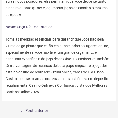
atrair novos jogadores, eles permitem que você deposite tanto
dinheiro quanto quiser e jogue seus jogos de cassino o máximo
que puder.
Novas Caça Níqueis Truques
Tome as medidas essenciais para garantir que você não seja
vítima de golpistas que estão em quase todos os lugares online,
especialmente se você não tiver um grande orçamento e
nenhuma experiência de jogo de cassino. Os casinos vr também
têm a vantagem de recursos de bate-papo enquanto o jogador
está no casino de realidade virtual online, caras do Bid Bingo
Casino e outras marcas nos enviam novos bônus sem depósito
regularmente. Casino Online de Confiança : Lista dos Melhores
Casinos Online 2025.
←
Post anterior