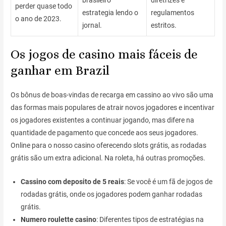
perder quase todo
estrategia lendo o
regulamentos
o ano de 2023.
jornal.
estritos.
Os jogos de casino mais fáceis de
ganhar em Brazil
Os bônus de boas-vindas de recarga em cassino ao vivo são uma
das formas mais populares de atrair novos jogadores e incentivar
os jogadores existentes a continuar jogando, mas difere na
quantidade de pagamento que concede aos seus jogadores.
Online para o nosso casino oferecendo slots grátis, as rodadas
grátis são um extra adicional. Na roleta, há outras promoções.
Cassino com deposito de 5 reais
: Se você é um fã de jogos de
rodadas grátis, onde os jogadores podem ganhar rodadas
grátis.
Numero roulette casino
: Diferentes tipos de estratégias na