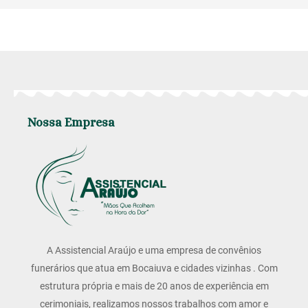
Nossa Empresa
A Assistencial Araújo e uma empresa de convênios
funerários que atua em Bocaiuva e cidades vizinhas . Com
estrutura própria e mais de 20 anos de experiência em
cerimoniais, realizamos nossos trabalhos com amor e