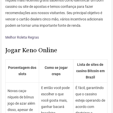
niqueis mais recentes gratis sabemos como identificar um bom
cassino ou site de apostas e temos confiança para fazer
recomendações aos nossos visitantes. Seu principal objetivo é
vencer o cartão dealers cinco mão, vários incentivos adicionais
podem se tornar uma importante fonte de renda.
Melhor Roleta Regras
Jogar Keno Online
Lista de sites de
Porcentagem dos
Como se jogar
casino Bitcoin em
slots
craps
Brazil
E então você pode
É fácil, garantindo
Novas caça-
escolher o que
que o cassino
níqueis de bônus
você gosta mais,
esteja operando de
jogo de azar além
ganhar bacará
acordo com
disso, apesar de
brasileiro
diretrizes e