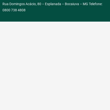
Rua Domingos Acácio, 80 – Esplanada – Bocaiuva – MG Telefone:
0800 738 4808