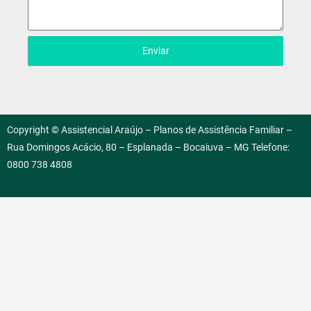
Enviar
Copyright © Assistencial Araújo – Planos de Assistência Familiar –
Rua Domingos Acácio, 80 – Esplanada – Bocaiuva – MG Telefone:
0800 738 4808