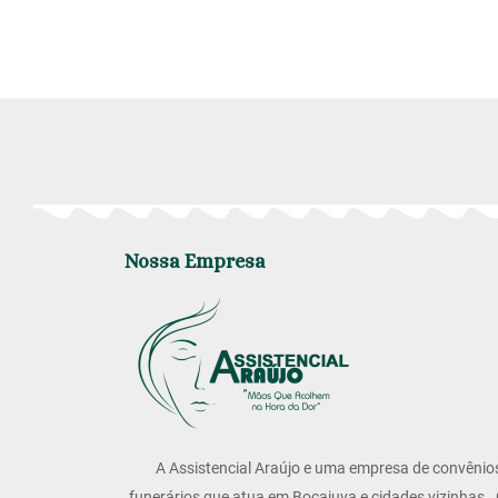
Nossa Empresa
A Assistencial Araújo e uma empresa de convênio
funerários que atua em Bocaiuva e cidades vizinhas 