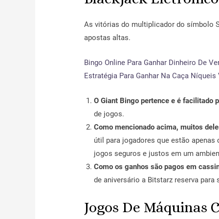
As vitórias do multiplicador do símbolo 
apostas altas.
Bingo Online Para Ganhar Dinheiro De Ve
Estratégia Para Ganhar Na Caça Níqueis V
O Giant Bingo pertence e é facilitado
de jogos.
Como mencionado acima, muitos deles
útil para jogadores que estão apenas
jogos seguros e justos em um ambien
Como os ganhos são pagos em cassi
de aniversário a Bitstarz reserva para
Jogos De Máquinas C