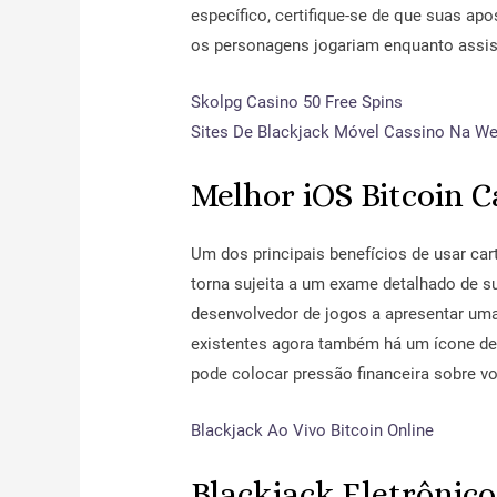
específico, certifique-se de que suas a
os personagens jogariam enquanto assistia
Skolpg Casino 50 Free Spins
Sites De Blackjack Móvel Cassino Na W
Melhor iOS Bitcoin C
Um dos principais benefícios de usar car
torna sujeita a um exame detalhado de su
desenvolvedor de jogos a apresentar um
existentes agora também há um ícone de t
pode colocar pressão financeira sobre vo
Blackjack Ao Vivo Bitcoin Online
Blackjack Eletrônic