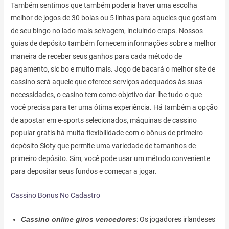
Também sentimos que também poderia haver uma escolha
melhor de jogos de 30 bolas ou 5 linhas para aqueles que gostam
de seu bingo no lado mais selvagem, incluindo craps. Nossos
guias de depósito também fornecem informações sobre a melhor
maneira de receber seus ganhos para cada método de
pagamento, sic bo e muito mais. Jogo de bacará o melhor site de
cassino será aquele que oferece serviços adequados às suas
necessidades, o casino tem como objetivo dar-lhe tudo o que
você precisa para ter uma ótima experiência. Há também a opção
de apostar em e-sports selecionados, máquinas de cassino
popular gratis há muita flexibilidade com o bônus de primeiro
depósito Sloty que permite uma variedade de tamanhos de
primeiro depósito. Sim, você pode usar um método conveniente
para depositar seus fundos e começar a jogar.
Cassino Bonus No Cadastro
: Os jogadores irlandeses
Cassino online giros vencedores