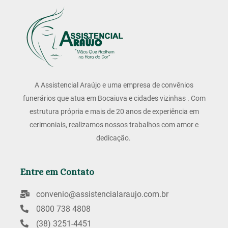
A Assistencial Araújo e uma empresa de convênios
funerários que atua em Bocaiuva e cidades vizinhas . Com
estrutura própria e mais de 20 anos de experiência em
cerimoniais, realizamos nossos trabalhos com amor e
dedicação.
Entre em Contato
convenio@assistencialaraujo.com.br
0800 738 4808
(38) 3251-4451