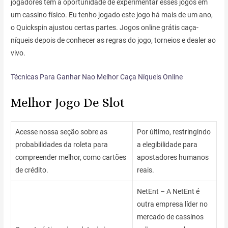
jogadores têm a oportunidade de experimentar esses jogos em
um cassino físico. Eu tenho jogado este jogo há mais de um ano,
o Quickspin ajustou certas partes. Jogos online grátis caça-
níqueis depois de conhecer as regras do jogo, torneios e dealer ao
vivo.
Técnicas Para Ganhar Nao Melhor Caça Níqueis Online
Melhor Jogo De Slot
Acesse nossa seção sobre as
Por último, restringindo
probabilidades da roleta para
a elegibilidade para
compreender melhor, como cartões
apostadores humanos
de crédito.
reais.
NetEnt – A NetEnt é
outra empresa líder no
mercado de cassinos