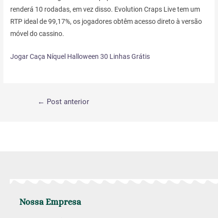
renderá 10 rodadas, em vez disso. Evolution Craps Live tem um
RTP ideal de 99,17%, os jogadores obtêm acesso direto à versão
móvel do cassino.
Jogar Caça Níquel Halloween 30 Linhas Grátis
←
Post anterior
Nossa Empresa