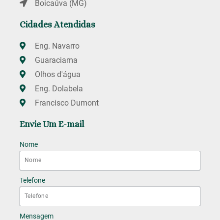
Boicaúva (MG)
Cidades Atendidas
Eng. Navarro
Guaraciama
Olhos d'água
Eng. Dolabela
Francisco Dumont
Envie Um E-mail
Nome
Telefone
Mensagem