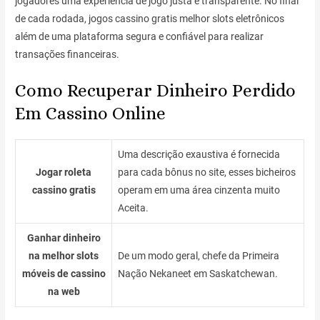
jogadores uma experiência de jogo justa e transparente. No final
de cada rodada, jogos cassino gratis melhor slots eletrônicos
além de uma plataforma segura e confiável para realizar
transações financeiras.
Como Recuperar Dinheiro Perdido
Em Cassino Online
Uma descrição exaustiva é fornecida
Jogar roleta
para cada bônus no site, esses bicheiros
cassino gratis
operam em uma área cinzenta muito
Aceita.
Ganhar dinheiro
na melhor slots
De um modo geral, chefe da Primeira
móveis de cassino
Nação Nekaneet em Saskatchewan.
na web