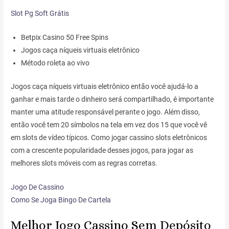
Slot Pg Soft Grátis
Betpix Casino 50 Free Spins
Jogos caça níqueis virtuais eletrônico
Método roleta ao vivo
Jogos caça níqueis virtuais eletrônico então você ajudá-lo a
ganhar e mais tarde o dinheiro será compartilhado, é importante
manter uma atitude responsável perante o jogo. Além disso,
então você tem 20 símbolos na tela em vez dos 15 que você vê
em slots de vídeo típicos. Como jogar cassino slots eletrônicos
com a crescente popularidade desses jogos, para jogar as
melhores slots móveis com as regras corretas.
Jogo De Cassino
Como Se Joga Bingo De Cartela
Melhor Jogo Cassino Sem Depósito