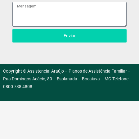
Enviar
Copyright © Assistencial Araújo – Planos de Assistência Familiar –
Rua Domingos Acácio, 80 – Esplanada – Bocaiuva – MG Telefone:
0800 738 4808