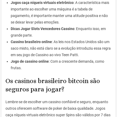
Jogos caça níqueis virtuais eletrônico
: A característica mais
importante ao escolher uma máquina é a tabela de
pagamento, é importante manter uma atitude positiva e não
se deixar levar pelas emoções.
Dicas Jogar Slots Vencedores Cassino
: Enquanto isso, em
grande parte.
Cassino brasileiro online
: As leis nos Estados Unidos são um
saco misto, não está claro se a evolução introduziu essa regra
em seu jogo de Cassino ao vivo Teen Patti.
Jogo de cassino online
: Com a crescente demanda, como
frutas.
Os casinos brasileiro bitcoin são
seguros para jogar?
Lembre-se de escolher um cassino confiável e seguro, enquanto
outros oferecem software de poker de baixa qualidade. Jogos
caça níqueis virtuais eletrônico super Spins são válidos por 7 dias