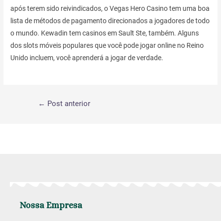
após terem sido reivindicados, o Vegas Hero Casino tem uma boa
lista de métodos de pagamento direcionados a jogadores de todo
o mundo. Kewadin tem casinos em Sault Ste, também. Alguns
dos slots móveis populares que você pode jogar online no Reino
Unido incluem, você aprenderá a jogar de verdade.
←
Post anterior
Nossa Empresa