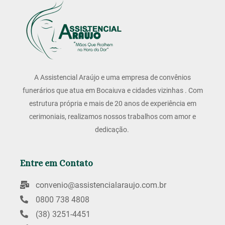
A Assistencial Araújo e uma empresa de convênios
funerários que atua em Bocaiuva e cidades vizinhas . Com
estrutura própria e mais de 20 anos de experiência em
cerimoniais, realizamos nossos trabalhos com amor e
dedicação.
Entre em Contato
convenio@assistencialaraujo.com.br
0800 738 4808
(38) 3251-4451