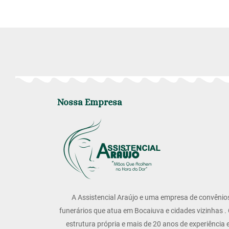
Nossa Empresa
A Assistencial Araújo e uma empresa de convênio
funerários que atua em Bocaiuva e cidades vizinhas 
estrutura própria e mais de 20 anos de experiência