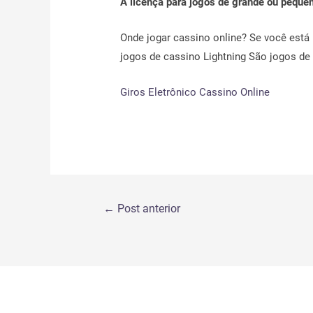
A licença para jogos de grande ou pequen
Onde jogar cassino online? Se você está
jogos de cassino Lightning São jogos de
Giros Eletrônico Cassino Online
←
Post anterior