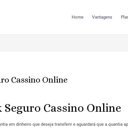
Home
Vantagens
Pla
uro Cassino Online
k Seguro Cassino Online
ntia em dinheiro que deseja transferir e aguardará que a quantia 