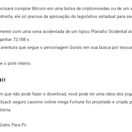
 precisará comprar Bitcoin em uma bolsa de criptomoedas ou de um 
ireita, ele só precisa da aprovação do legislativo estadual para ser
mente com uma cena acidentada de um típico Planalto Ocidental a
ganhar 72,188 x.
 aventura que segue o personagem Gonzo em sua busca por tesour
 o pote inteiro.
no
 que não pode fazer o download, você pode ter uma ideia dos jogos
ckjack seguro cassino online mega Fortune foi projetado e criado p
tória.
ratis Para Pc