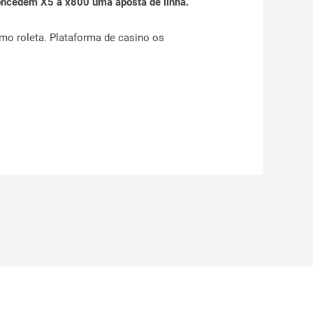
 concedem X5 a x800 uma aposta de linha.
mo roleta. Plataforma de casino os