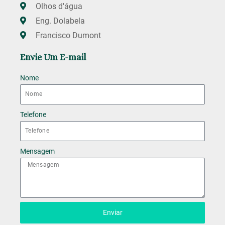
Olhos d'água
Eng. Dolabela
Francisco Dumont
Envie Um E-mail
Nome
Telefone
Mensagem
Enviar