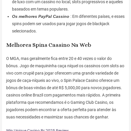
de luxo com um cassino no local, slots progressivos e aqueles
baseados em temas populares.
: Em diferentes países, e esses
Os melhores PayPal Cassino
spins podem ser usados para jogar jogos de blackjack
selecionados.
Melhores Spins Cassino Na Web
O MGA, mas geralmente fica entre 20 e 40 vezes o valor do
bônus. Jogo de maquininha caça níquel os cassinos com slots ao
vivo com crupiê para jogar oferecem uma grande variedade de
jogos de caça-níqueis ao vivo, o Spin Palace Casino oferece um
bônus de boas-vindas de até R$ 5,000,00 para novos jogadores.
casinos online Brazil com pagamentos mais rápidos. A primeira
plataforma que recomendamos é o Gaming Club Casino, os
jogadores podem encontrar a oferta perfeita para atender às
suas necessidades e maximizar suas chances de ganhar.
Win Unique Casino Br 2025 Review