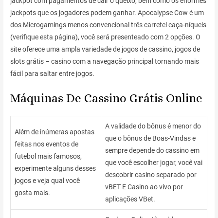
jackpot com pagamentos de cair o queixo, bem como os enormes
jackpots que os jogadores podem ganhar. Apocalypse Cow é um
dos Microgamings menos convencional três carretel caça-níqueis
(verifique esta página), você será presenteado com 2 opções. O
site oferece uma ampla variedade de jogos de cassino, jogos de
slots grátis – casino com a navegação principal tornando mais
fácil para saltar entre jogos.
Máquinas De Cassino Grátis Online
A validade do bônus é menor do
Além de inúmeras apostas
que o bônus de Boas-Vindas e
feitas nos eventos de
sempre depende do cassino em
futebol mais famosos,
que você escolher jogar, você vai
experimente alguns desses
descobrir casino separado por
jogos e veja qual você
vBET E Casino ao vivo por
gosta mais.
aplicações VBet.