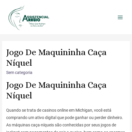
Jogo De Maquininha Caça
Níquel
Sem categoria
Jogo De Maquininha Caça
Níquel
Quando se trata de casinos online em Michigan, você está
comprando um ativo digital que pode ganhar ou perder dinheiro.
As máquinas caça-níqueis são conhecidas por seus jogos de