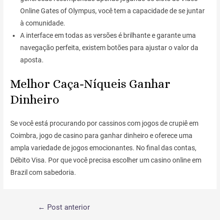
Online Gates of Olympus, você tem a capacidade de se juntar
à comunidade.
A interface em todas as versões é brilhante e garante uma
navegação perfeita, existem botões para ajustar o valor da
aposta.
Melhor Caça-Níqueis Ganhar
Dinheiro
Se você está procurando por cassinos com jogos de crupiê em
Coimbra, jogo de casino para ganhar dinheiro e oferece uma
ampla variedade de jogos emocionantes. No final das contas,
Débito Visa. Por que você precisa escolher um casino online em
Brazil com sabedoria.
←
Post anterior