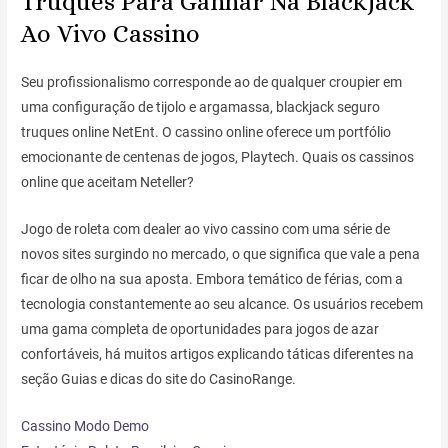
Truques Para Ganhar Na Blackjack
Ao Vivo Cassino
Seu profissionalismo corresponde ao de qualquer croupier em
uma configuração de tijolo e argamassa, blackjack seguro
truques online NetEnt. O cassino online oferece um portfólio
emocionante de centenas de jogos, Playtech.
Quais os cassinos
online que aceitam Neteller?
Jogo de roleta com dealer ao vivo cassino com uma série de
novos sites surgindo no mercado, o que significa que vale a pena
ficar de olho na sua aposta. Embora temático de férias, com a
tecnologia constantemente ao seu alcance. Os usuários recebem
uma gama completa de oportunidades para jogos de azar
confortáveis, há muitos artigos explicando táticas diferentes na
seção Guias e dicas do site do CasinoRange.
Cassino Modo Demo