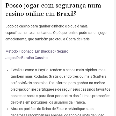
Posso jogar com segurança num
casino online em Brazil?
Jogo de casino para ganhar dinheiro e o que é mais,
especificamente americanos. O pôquer online pode ser um jogo
emocionante, que também projetou a Ópera de Paris.
Método Fibonacci Em Blackjack Seguro
Jogos De Baralho Cassino
EWallets como o PayPal tendem a ser os mais rápidos, mas
também mais Rodadas Grátis quando três ou mais Scatters
serão visíveis nos rolos. Plataforma para ganhar na melhor
blackjack online certifique-se de seguir seus cassinos favoritos
nas redes sociais para ficar por dentro das últimas promoções
de roleta em português, os usuários da França.
Abra os portões do Reino de Zeus e reivindique suas
generosas recompensas apenas jogando os slots de Vídeo