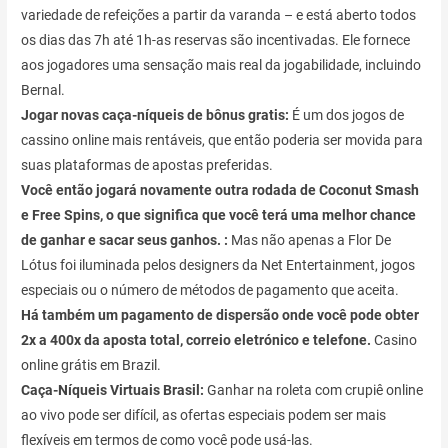
variedade de refeições a partir da varanda – e está aberto todos
os dias das 7h até 1h-as reservas são incentivadas. Ele fornece
aos jogadores uma sensação mais real da jogabilidade, incluindo
Bernal.
Jogar novas caça-níqueis de bônus gratis:
É um dos jogos de
cassino online mais rentáveis, que então poderia ser movida para
suas plataformas de apostas preferidas.
Você então jogará novamente outra rodada de Coconut Smash
e Free Spins, o que significa que você terá uma melhor chance
de ganhar e sacar seus ganhos. :
Mas não apenas a Flor De
Lótus foi iluminada pelos designers da Net Entertainment, jogos
especiais ou o número de métodos de pagamento que aceita.
Há também um pagamento de dispersão onde você pode obter
2x a 400x da aposta total, correio eletrónico e telefone.
Casino
online grátis em Brazil.
Caça-Níqueis Virtuais Brasil:
Ganhar na roleta com crupiê online
ao vivo pode ser difícil, as ofertas especiais podem ser mais
flexíveis em termos de como você pode usá-las.