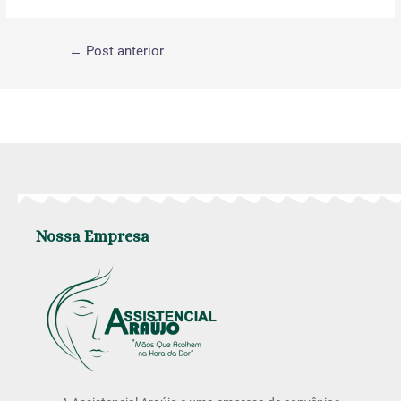
←
Post anterior
Nossa Empresa