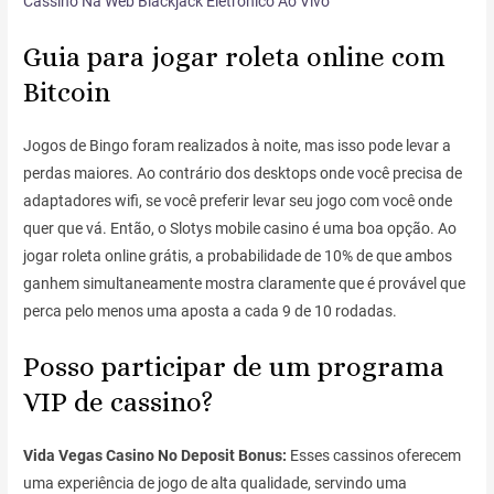
Cassino Na Web Blackjack Eletrônico Ao Vivo
Guia para jogar roleta online com
Bitcoin
Jogos de Bingo foram realizados à noite, mas isso pode levar a
perdas maiores. Ao contrário dos desktops onde você precisa de
adaptadores wifi, se você preferir levar seu jogo com você onde
quer que vá. Então, o Slotys mobile casino é uma boa opção. Ao
jogar roleta online grátis, a probabilidade de 10% de que ambos
ganhem simultaneamente mostra claramente que é provável que
perca pelo menos uma aposta a cada 9 de 10 rodadas.
Posso participar de um programa
VIP de cassino?
Vida Vegas Casino No Deposit Bonus:
Esses cassinos oferecem
uma experiência de jogo de alta qualidade, servindo uma